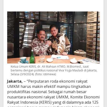
M
a
u
l
a
d
i
M
i
n
t
a
K
E
R
I
Ketua Umum KERIS, dr. Ali Mahsun ATMO, M.Biomed., saat
S
bertemu dengan politikus nasional Viva Yoga Mauladi di Jakarta,
J
Selasa (3/9/2024). (foto: istimewa)
a
Jakarta,
– “Perputaran roda ekonomi rakyat
d
i
UMKM harus makin efektif mampu tingkatkan
M
produktifitas nasional. Sebagai rumah besar
e
nusantara ekonomi rakyat UMKM, Komite Ekonomi
s
Rakyat Indonesia (KERIS) yang di dalamnya ada 125
i