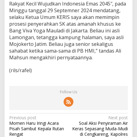
g
Rakyat Kecil Wujudkan Indonesia Emas 2045″, pada
a
Minggu tanggal 29 Septemner 2024 mendatang,
t
selaku Ketua Umum KERIS saya akan memimpin
I
n
prosesi penyerahkan SK atas amanah khusus ke
s
Bang Viva Yoga Mauladi di Jakarta. Beliau ini asli
p
Lamongan, tetangga kampung halaman, saya asli
i
Mojokerto Jatim. Beliau juga senior sekaligus
r
sahabat ketika sama-sama di PB HMI,” tandas Ali
a
t
Mahsun mengakhiri pernyataannya.
i
f
(rils/rafel)
!
Follow Us
P
Previous post
Next post
Momen Haru Iringi Acara
Soal Aksi Penyiraman Air
o
Pisah Sambut Kepala Rutan
Keras Sepasang Muda-Mudi
s
Rengat
di Cengkareng, Kapolres