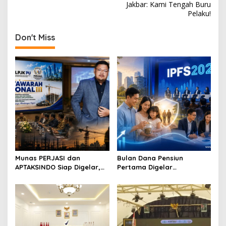
Jakbar: Kami Tengah Buru
t
Pelaku!
n
Don't Miss
a
v
i
g
a
t
i
o
n
Munas PERJASI dan
Bulan Dana Pensiun
APTAKSINDO Siap Digelar,
Pertama Digelar
Bahas Regenerasi hingga
September, Industri
Revisi AD/ART
Perkuat Ekosistem Pensiun
Berkelanjutan