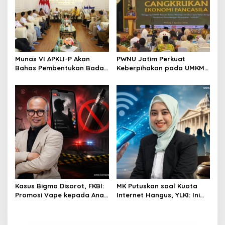
Munas VI APKLI-P Akan
PWNU Jatim Perkuat
Bahas Pembentukan Badan
Keberpihakan pada UMKM
Perekonomian UMKM RI,
Lewat Ekonomi Pancasila
Dinilai Penting Hadapi
Bonus Demografi
Kasus Bigmo Disorot, FKBI:
MK Putuskan soal Kuota
Promosi Vape kepada Anak
Internet Hangus, YLKI: Ini
Berpotensi Masuk Ranah
Kemenangan Konsumen
Pidana