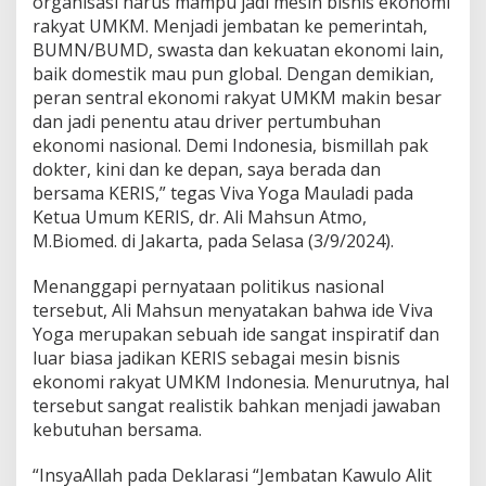
organisasi harus mampu jadi mesin bisnis ekonomi
n
B
rakyat UMKM. Menjadi jembatan ke pemerintah,
i
BUMN/BUMD, swasta dan kekuatan ekonomi lain,
s
baik domestik mau pun global. Dengan demikian,
n
peran sentral ekonomi rakyat UMKM makin besar
i
s
dan jadi penentu atau driver pertumbuhan
U
ekonomi nasional. Demi Indonesia, bismillah pak
M
dokter, kini dan ke depan, saya berada dan
K
bersama KERIS,” tegas Viva Yoga Mauladi pada
M
Ketua Umum KERIS, dr. Ali Mahsun Atmo,
,
A
M.Biomed. di Jakarta, pada Selasa (3/9/2024).
l
i
Menanggapi pernyataan politikus nasional
M
tersebut, Ali Mahsun menyatakan bahwa ide Viva
a
Yoga merupakan sebuah ide sangat inspiratif dan
h
s
luar biasa jadikan KERIS sebagai mesin bisnis
u
ekonomi rakyat UMKM Indonesia. Menurutnya, hal
n
tersebut sangat realistik bahkan menjadi jawaban
:
kebutuhan bersama.
S
a
n
“InsyaAllah pada Deklarasi “Jembatan Kawulo Alit