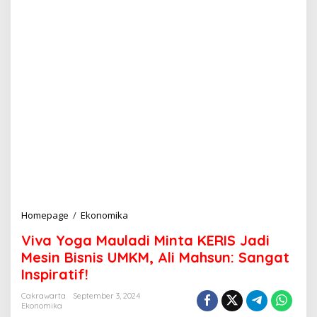
Homepage
/
Ekonomika
V
i
Viva Yoga Mauladi Minta KERIS Jadi
v
a
Mesin Bisnis UMKM, Ali Mahsun: Sangat
Y
Inspiratif!
o
g
Cakrawarta
September 3, 2024
a
Ekonomika