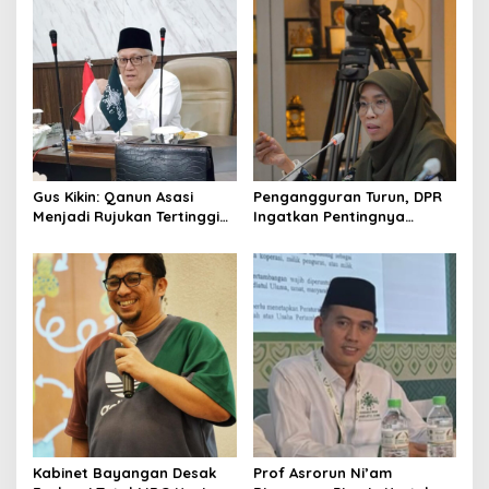
t
i
o
n
Gus Kikin: Qanun Asasi
Pengangguran Turun, DPR
Menjadi Rujukan Tertinggi
Ingatkan Pentingnya
NU, Melampaui AD/ART
Menciptakan Pekerjaan
yang Layak
Kabinet Bayangan Desak
Prof Asrorun Ni’am