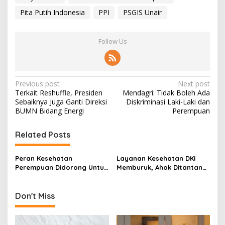
Pita Putih Indonesia
PPI
PSGIS Unair
Follow Us
P
Previous post
Next post
Terkait Reshuffle, Presiden
Mendagri: Tidak Boleh Ada
o
Sebaiknya Juga Ganti Direksi
Diskriminasi Laki-Laki dan
s
BUMN Bidang Energi
Perempuan
t
Related Posts
n
a
Peran Kesehatan
Layanan Kesehatan DKI
v
Perempuan Didorong Untuk
Memburuk, Ahok Ditantang
Ditingkatkan Selama
Rekan Indonesia Untuk
i
Pandemi Covid-19
Perbaiki
g
Don't Miss
a