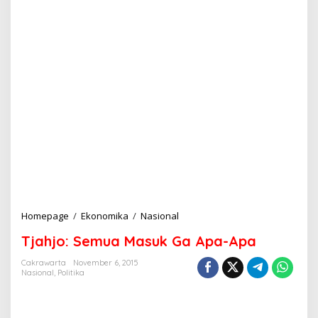
Homepage
/
Ekonomika
/
Nasional
T
j
Tjahjo: Semua Masuk Ga Apa-Apa
a
h
Cakrawarta
November 6, 2015
j
Nasional
,
Politika
o
:
S