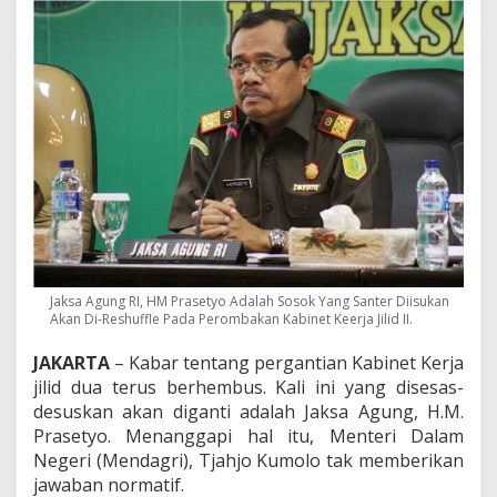
e
m
u
a
M
a
s
u
k
G
a
A
p
a
-
A
Jaksa Agung RI, HM Prasetyo Adalah Sosok Yang Santer Diisukan
Akan Di-Reshuffle Pada Perombakan Kabinet Keerja Jilid II.
p
a
JAKARTA
– Kabar tentang pergantian Kabinet Kerja
jilid dua terus berhembus. Kali ini yang disesas-
desuskan akan diganti adalah Jaksa Agung, H.M.
Prasetyo. Menanggapi hal itu, Menteri Dalam
Negeri (Mendagri), Tjahjo Kumolo tak memberikan
jawaban normatif.