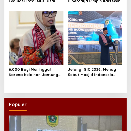
Evaluasi Total MBG Usai
Dipercaya Pimpin Karteker
Rentetan Keracunan
PWNU Jambi, Dinilai Simbol
Massal
Regenerasi Kepemimpinan
NU
6.000 Bayi Meninggal
Jelang IGIC 2026, Menag
Karena Kelainan Jantung
Sebut Masjid Indonesia
Bawaan, DPR Desak
Dikagumi Dunia
Pemerataan Operasi
Jantung Anak
Populer