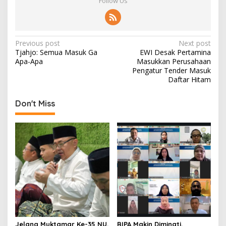
Follow Us
P
Previous post
Next post
Tjahjo: Semua Masuk Ga
EWI Desak Pertamina
o
Apa-Apa
Masukkan Perusahaan
s
Pengatur Tender Masuk
Daftar Hitam
t
n
Don't Miss
a
v
i
g
a
t
i
o
Jelang Muktamar Ke-35 NU,
BIPA Makin Diminati,