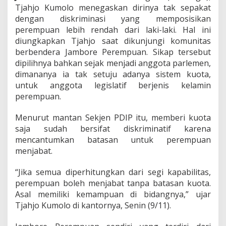
i
Tjahjo Kumolo menegaskan dirinya tak sepakat
L
dengan diskriminasi yang memposisikan
a
k
perempuan lebih rendah dari laki-laki. Hal ini
i
diungkapkan Tjahjo saat dikunjungi komunitas
-
berbendera Jambore Perempuan. Sikap tersebut
L
dipilihnya bahkan sejak menjadi anggota parlemen,
a
dimananya ia tak setuju adanya sistem kuota,
k
i
untuk anggota legislatif berjenis kelamin
d
perempuan.
a
n
Menurut mantan Sekjen PDIP itu, memberi kuota
P
saja sudah bersifat diskriminatif karena
e
r
mencantumkan batasan untuk perempuan
e
menjabat.
m
p
“Jika semua diperhitungkan dari segi kapabilitas,
u
perempuan boleh menjabat tanpa batasan kuota.
a
n
Asal memiliki kemampuan di bidangnya,” ujar
Tjahjo Kumolo di kantornya, Senin (9/11).