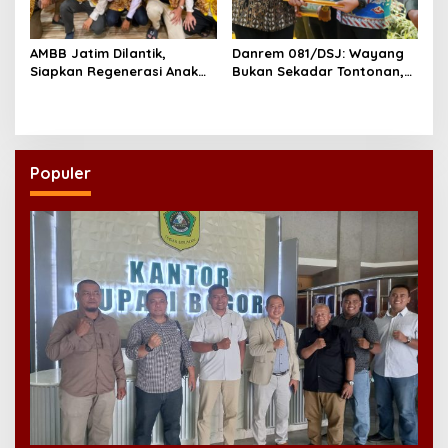
AMBB Jatim Dilantik,
Danrem 081/DSJ: Wayang
Siapkan Regenerasi Anak
Bukan Sekadar Tontonan,
Muda Banjar di Perantauan
tetapi Juga Penjaga Nilai
Kebangsaan
Populer