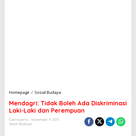
Homepage
/
Sosial Budaya
M
e
Mendagri: Tidak Boleh Ada Diskriminasi
n
d
Laki-Laki dan Perempuan
a
g
Cakrawarta
November 9, 2015
Sosial Budaya
r
i