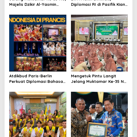
n
Majelis Dzikir Al-Yasmin
Diplomasi RI di Pasifik Kian
Gelar Doa Bersama untuk
Menguat
Persatuan Bangsa
Atdikbud Paris-Berlin
Mengetuk Pintu Langit
Perkuat Diplomasi Bahasa
Jelang Muktamar Ke-35 NU,
Indonesia di Eropa
800 Nahdliyin Bermunajat
di Surabaya