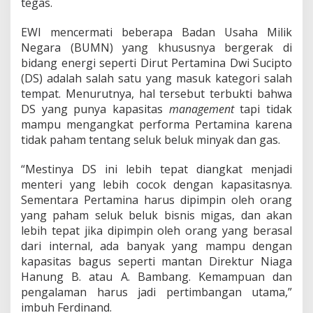
tegas.
J
u
g
EWI mencermati beberapa Badan Usaha Milik
a
Negara (BUMN) yang khususnya bergerak di
G
bidang energi seperti Dirut Pertamina Dwi Sucipto
a
(DS) adalah salah satu yang masuk kategori salah
n
t
tempat. Menurutnya, hal tersebut terbukti bahwa
i
DS yang punya kapasitas
management
tapi tidak
D
mampu mengangkat performa Pertamina karena
i
tidak paham tentang seluk beluk minyak dan gas.
r
e
k
“Mestinya DS ini lebih tepat diangkat menjadi
s
menteri yang lebih cocok dengan kapasitasnya.
i
Sementara Pertamina harus dipimpin oleh orang
B
yang paham seluk beluk bisnis migas, dan akan
U
M
lebih tepat jika dipimpin oleh orang yang berasal
N
dari internal, ada banyak yang mampu dengan
B
kapasitas bagus seperti mantan Direktur Niaga
i
Hanung B. atau A. Bambang. Kemampuan dan
d
pengalaman harus jadi pertimbangan utama,”
a
n
imbuh Ferdinand.