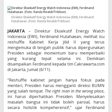
e
s
h
u
Direktur Eksekutif Energy Watch Indonesia (EWI), Ferdinand
ff
Hutahaean. (Foto: Randa Rinaldi/Tribbun)
l
e
JAKARTA
– Direktur Eksekutif Energy Watch
,
Indonesia (EWI), Ferdinand Hutahaean, melihat isu
P
r
reshuffle Kabinet Kerja jilid II yang terus
e
mengemuka di tengah publik harus dipergunakan
s
Presiden sebagai momentum baru memperbaiki
i
yang kurang tepat selama ini. Demikian
d
e
disampaikan Ferdinand kepada tim Cakrawarta.com
n
di Jakarta, Jumat (6/11).
S
e
“Reshuffle kabinet jangan hanya fokus pada
b
menteri, Presiden harus mengganti direksi BUMN
a
i
yang salah tempat.
The right man in the wrong place
,
k
ini harus diperhatikan Presiden. Menyelesaikan
n
masalah bangsa ini tidak boleh parsial, harus
y
secara holistik kompeherensif,” ujar Ferdinand
a