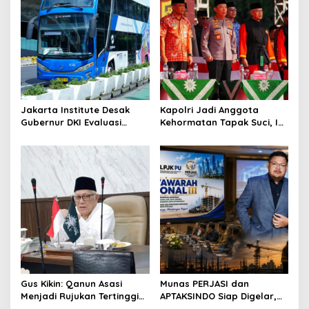
v
i
g
a
t
i
Jakarta Institute Desak
Kapolri Jadi Anggota
o
Gubernur DKI Evaluasi
Kehormatan Tapak Suci, Ini
Transjakarta soal
Pesannya untuk Kader
n
Penumpang Diturunkan
Gus Kikin: Qanun Asasi
Munas PERJASI dan
Menjadi Rujukan Tertinggi
APTAKSINDO Siap Digelar,
NU, Melampaui AD/ART
Bahas Regenerasi hingga