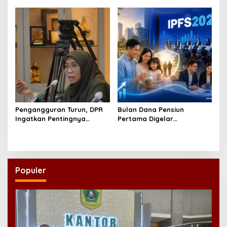
Revisi AD/ART
Pengangguran Turun, DPR
Bulan Dana Pensiun
Ingatkan Pentingnya
Pertama Digelar
Menciptakan Pekerjaan
September, Industri
yang Layak
Perkuat Ekosistem Pensiun
Berkelanjutan
Populer