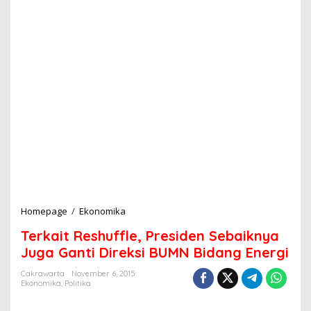
Homepage
/
Ekonomika
T
e
Terkait Reshuffle, Presiden Sebaiknya
r
k
Juga Ganti Direksi BUMN Bidang Energi
a
i
Cakrawarta
November 6, 2015
Ekonomika
,
Politika
t
R