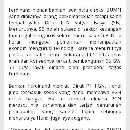
g
E
Ferdinand menambahkan, ada pula direksi BUMN
n
yang dinilainya orang berkemampuan tetapi salah
e
tempat yakni Dirut PLN Sofyan Basyir (SB).
r
g
Menurutnya, SB boleh sukses di sektor keuangan
i
tapi gagal mengurus sektor energi seperti PLN. Ia
heran mengapa pemerintah menempatkan
ekonom mengurusi teknologi, karena menurutnya
pasti akan salah arah. “Sekarang PLN tidak jelas
arah dan konsepnya terkait pembangunan 35 GW.
SB juga layak diganti oleh presiden,” tegas
Ferdinand.
Bahkan Ferdinand menilai, Dirut PT PGN, Hendi
juga termasuk sosok yang gagal membawa PGN
untuk bangkit. Hal ini terbukti dimana PGN
merosot nilai sahamnya dan terjadi penurunan
pendapatan yang sangat tajam sehingga
menurutnya Hendi juga layak diganti.