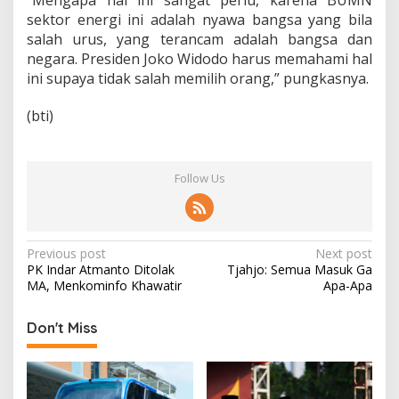
“Mengapa hal ini sangat perlu, karena BUMN
sektor energi ini adalah nyawa bangsa yang bila
salah urus, yang terancam adalah bangsa dan
negara. Presiden Joko Widodo harus memahami hal
ini supaya tidak salah memilih orang,” pungkasnya.
(bti)
Follow Us
P
Previous post
Next post
PK Indar Atmanto Ditolak
Tjahjo: Semua Masuk Ga
o
MA, Menkominfo Khawatir
Apa-Apa
s
t
Don't Miss
n
a