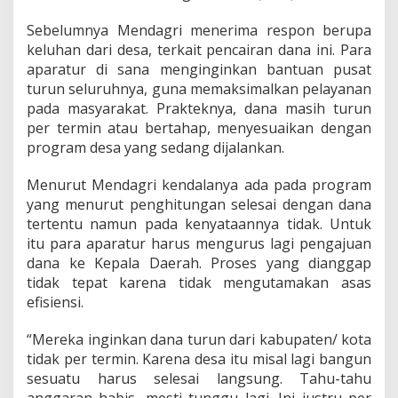
r
k
Sebelumnya Mendagri menerima respon berupa
a
keluhan dari desa, terkait pencairan dana ini. Para
n
D
aparatur di sana menginginkan bantuan pusat
a
turun seluruhnya, guna memaksimalkan pelayanan
n
pada masyarakat. Prakteknya, dana masih turun
a
per termin atau bertahap, menyesuaikan dengan
D
program desa yang sedang dijalankan.
e
s
a
Menurut Mendagri kendalanya ada pada program
yang menurut penghitungan selesai dengan dana
tertentu namun pada kenyataannya tidak. Untuk
itu para aparatur harus mengurus lagi pengajuan
dana ke Kepala Daerah. Proses yang dianggap
tidak tepat karena tidak mengutamakan asas
efisiensi.
“Mereka inginkan dana turun dari kabupaten/ kota
tidak per termin. Karena desa itu misal lagi bangun
sesuatu harus selesai langsung. Tahu-tahu