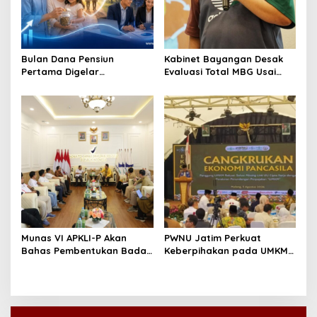
Bulan Dana Pensiun
Kabinet Bayangan Desak
Pertama Digelar
Evaluasi Total MBG Usai
September, Industri
Rentetan Keracunan
Perkuat Ekosistem Pensiun
Massal
Berkelanjutan
Munas VI APKLI-P Akan
PWNU Jatim Perkuat
Bahas Pembentukan Badan
Keberpihakan pada UMKM
Perekonomian UMKM RI,
Lewat Ekonomi Pancasila
Dinilai Penting Hadapi
Bonus Demografi