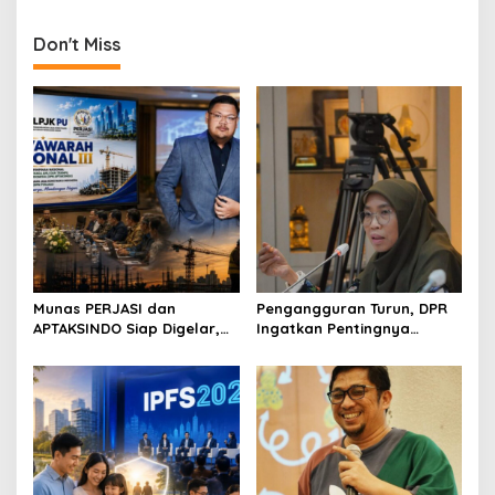
Dampak Erupsi Gunung
DPD DKI Jakarta
i
Semeru
g
Don't Miss
a
t
i
o
n
Munas PERJASI dan
Pengangguran Turun, DPR
APTAKSINDO Siap Digelar,
Ingatkan Pentingnya
Bahas Regenerasi hingga
Menciptakan Pekerjaan
Revisi AD/ART
yang Layak