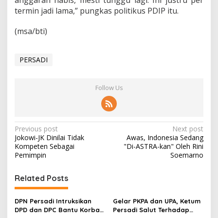
anggaran habis, mesti tunggu lagi. Ini justru per
termin jadi lama,” pungkas politikus PDIP itu.
(msa/bti)
PERSADI
Follow Us
P
Previous post
Next post
Jokowi-JK Dinilai Tidak
Awas, Indonesia Sedang
o
Kompeten Sebagai
"Di-ASTRA-kan" Oleh Rini
s
Pemimpin
Soemarno
t
Related Posts
n
a
DPN Persadi Intruksikan
Gelar PKPA dan UPA, Ketum
v
DPD dan DPC Bantu Korban
Persadi Salut Terhadap