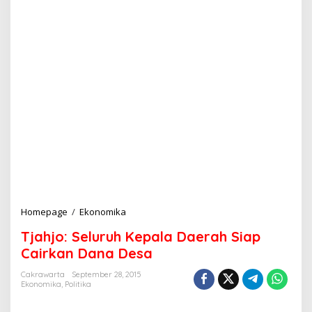
Homepage
/
Ekonomika
T
j
Tjahjo: Seluruh Kepala Daerah Siap
a
h
Cairkan Dana Desa
j
o
Cakrawarta
September 28, 2015
Ekonomika
,
Politika
:
S