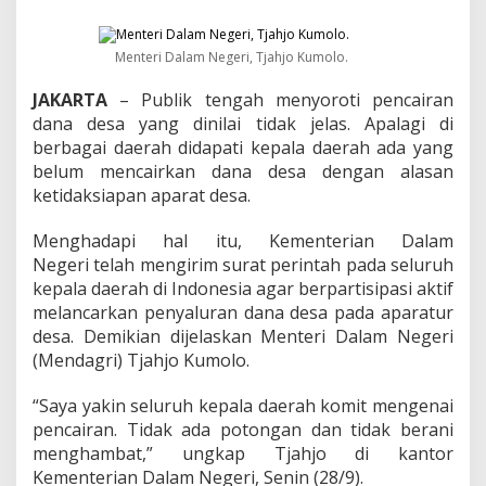
e
l
u
Menteri Dalam Negeri, Tjahjo Kumolo.
r
u
JAKARTA
– Publik tengah menyoroti pencairan
h
K
dana desa yang dinilai tidak jelas. Apalagi di
e
berbagai daerah didapati kepala daerah ada yang
p
belum mencairkan dana desa dengan alasan
a
ketidaksiapan aparat desa.
l
a
D
Menghadapi hal itu, Kementerian Dalam
a
Negeri telah mengirim surat perintah pada seluruh
e
kepala daerah di Indonesia agar berpartisipasi aktif
r
melancarkan penyaluran dana desa pada aparatur
a
h
desa. Demikian dijelaskan Menteri Dalam Negeri
S
(Mendagri) Tjahjo Kumolo.
i
a
“Saya yakin seluruh kepala daerah komit mengenai
p
pencairan. Tidak ada potongan dan tidak berani
C
a
menghambat,” ungkap Tjahjo di kantor
i
Kementerian Dalam Negeri, Senin (28/9).