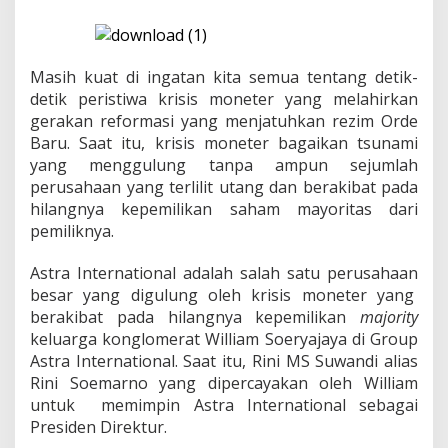
o
n
e
s
i
Masih kuat di ingatan kita semua tentang detik-
a
detik peristiwa krisis moneter yang melahirkan
S
gerakan reformasi yang menjatuhkan rezim Orde
e
Baru. Saat itu, krisis moneter bagaikan tsunami
d
a
yang menggulung tanpa ampun sejumlah
n
perusahaan yang terlilit utang dan berakibat pada
g
hilangnya kepemilikan saham mayoritas dari
"
pemiliknya.
D
i
-
Astra International adalah salah satu perusahaan
A
besar yang digulung oleh krisis moneter yang
S
berakibat pada hilangnya kepemilikan
majority
T
keluarga konglomerat William Soeryajaya di Group
R
Astra International. Saat itu, Rini MS Suwandi alias
A
-
Rini Soemarno yang dipercayakan oleh William
k
untuk memimpin Astra International sebagai
a
Presiden Direktur.
n