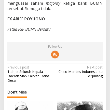
menguasai saham
majority
ketiga bank BUMN
tersebut. Semoga tidak.
FX ARIEF POYUONO
Ketua FSP BUMN Bersatu
Follow Us
P
Previous post
Next post
Tjahjo: Seluruh Kepala
Chico Mendes Indonesia Itu
o
Daerah Siap Cairkan Dana
Berpulang
s
Desa
t
Don't Miss
n
a
v