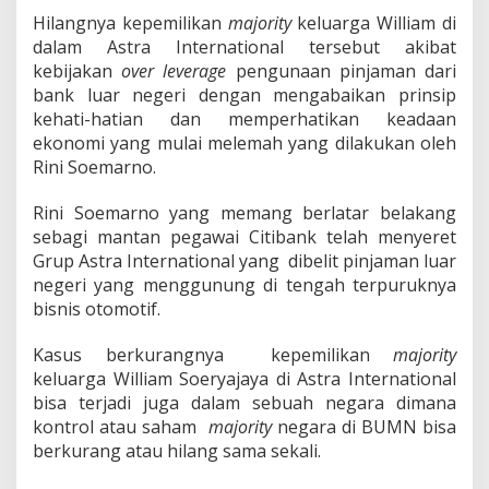
"
Hilangnya kepemilikan
majority
keluarga William di
O
l
dalam Astra International tersebut akibat
e
kebijakan
over leverage
pengunaan pinjaman dari
h
bank luar negeri dengan mengabaikan prinsip
R
kehati-hatian dan memperhatikan keadaan
i
n
ekonomi yang mulai melemah yang dilakukan oleh
i
Rini Soemarno.
S
o
Rini Soemarno yang memang berlatar belakang
e
sebagi mantan pegawai Citibank telah menyeret
m
a
Grup Astra International yang dibelit pinjaman luar
r
negeri yang menggunung di tengah terpuruknya
n
bisnis otomotif.
o
Kasus berkurangnya kepemilikan
majority
keluarga William Soeryajaya di Astra International
bisa terjadi juga dalam sebuah negara dimana
kontrol atau saham
majority
negara di BUMN bisa
berkurang atau hilang sama sekali.