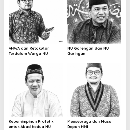
i
g
a
t
i
o
AHWA dan Ketakutan
NU Gorengan dan NU
Terdalam Warga NU
Garingan
n
Kepemimpinan Profetik
Meuseuraya dan Masa
untuk Abad Kedua NU
Depan HMI