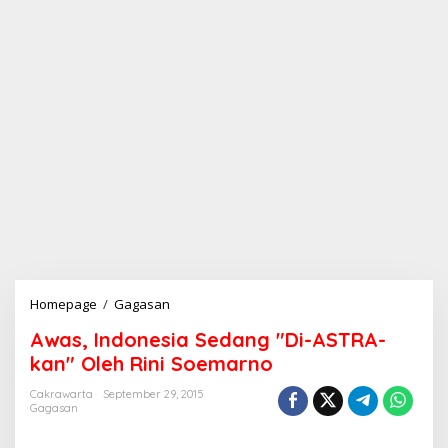
Homepage
/
Gagasan
A
w
Awas, Indonesia Sedang "Di-ASTRA-
a
s
kan" Oleh Rini Soemarno
,
I
Cakrawarta
September 29, 2015
Gagasan
n
d