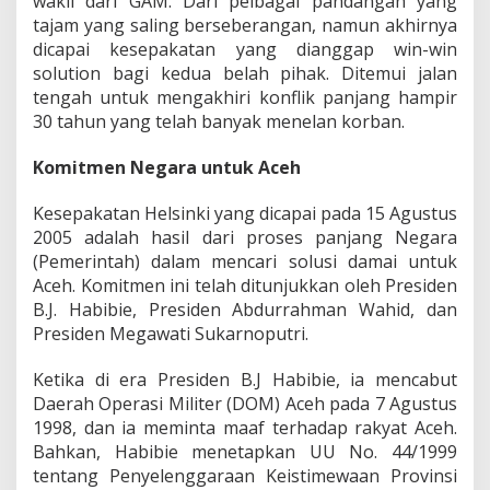
wakil dari GAM. Dari pelbagai pandangan yang
A
c
tajam yang saling berseberangan, namun akhirnya
e
dicapai kesepakatan yang dianggap win-win
h
solution bagi kedua belah pihak. Ditemui jalan
tengah untuk mengakhiri konflik panjang hampir
30 tahun yang telah banyak menelan korban.
Komitmen Negara untuk Aceh
Kesepakatan Helsinki yang dicapai pada 15 Agustus
2005 adalah hasil dari proses panjang Negara
(Pemerintah) dalam mencari solusi damai untuk
Aceh. Komitmen ini telah ditunjukkan oleh Presiden
B.J. Habibie, Presiden Abdurrahman Wahid, dan
Presiden Megawati Sukarnoputri.
Ketika di era Presiden B.J Habibie, ia mencabut
Daerah Operasi Militer (DOM) Aceh pada 7 Agustus
1998, dan ia meminta maaf terhadap rakyat Aceh.
Bahkan, Habibie menetapkan UU No. 44/1999
tentang Penyelenggaraan Keistimewaan Provinsi