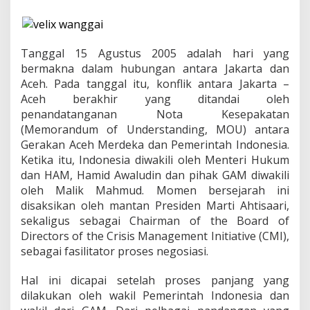
a
y
,
S
o
Tanggal 15 Agustus 2005 adalah hari yang
l
bermakna dalam hubungan antara Jakarta dan
u
Aceh. Pada tanggal itu, konflik antara Jakarta –
s
Aceh berakhir yang ditandai oleh
i
M
penandatanganan Nota Kesepakatan
e
(Memorandum of Understanding, MOU) antara
n
Gerakan Aceh Merdeka dan Pemerintah Indonesia.
g
Ketika itu, Indonesia diwakili oleh Menteri Hukum
e
dan HAM, Hamid Awaludin dan pihak GAM diwakili
l
o
oleh Malik Mahmud. Momen bersejarah ini
l
disaksikan oleh mantan Presiden Marti Ahtisaari,
a
sekaligus sebagai Chairman of the Board of
K
Directors of the Crisis Management Initiative (CMI),
o
n
sebagai fasilitator proses negosiasi.
f
l
Hal ini dicapai setelah proses panjang yang
i
dilakukan oleh wakil Pemerintah Indonesia dan
k