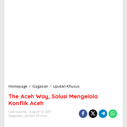
Homepage
/
Gagasan
/
Liputan Khusus
T
h
The Aceh Way, Solusi Mengelola
e
A
Konflik Aceh
c
e
Cakrawarta
August 15, 2017
Gagasan
,
Liputan Khusus
h
W