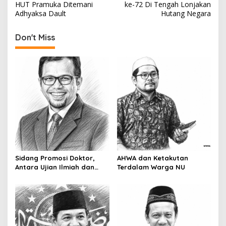
o
HUT Pramuka Ditemani
ke-72 Di Tengah Lonjakan
s
Adhyaksa Dault
Hutang Negara
t
Don't Miss
n
a
v
i
g
a
t
i
o
Sidang Promosi Doktor,
AHWA dan Ketakutan
Antara Ujian Ilmiah dan
Terdalam Warga NU
n
Pesta Prestise