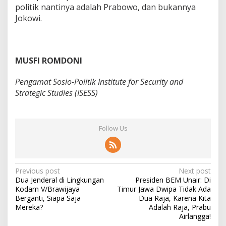
politik nantinya adalah Prabowo, dan bukannya
Jokowi.
MUSFI ROMDONI
Pengamat Sosio-Politik Institute for Security and
Strategic Studies (ISESS)
Follow Us
P
Previous post
Next post
Dua Jenderal di Lingkungan
Presiden BEM Unair: Di
o
Kodam V/Brawijaya
Timur Jawa Dwipa Tidak Ada
s
Berganti, Siapa Saja
Dua Raja, Karena Kita
Mereka?
Adalah Raja, Prabu
t
Airlangga!