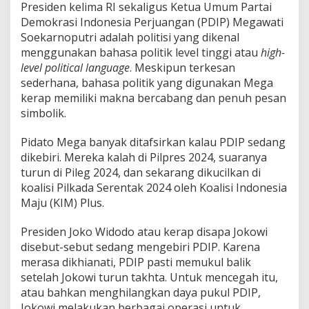
i
Presiden kelima RI sekaligus Ketua Umum Partai
t
Demokrasi Indonesia Perjuangan (PDIP) Megawati
i
Soekarnoputri adalah politisi yang dikenal
k
I
menggunakan bahasa politik level tinggi atau
high-
b
level political language
. Meskipun terkesan
a
sederhana, bahasa politik yang digunakan Mega
M
kerap memiliki makna bercabang dan penuh pesan
e
simbolik.
g
a
w
Pidato Mega banyak ditafsirkan kalau PDIP sedang
a
dikebiri. Mereka kalah di Pilpres 2024, suaranya
t
turun di Pileg 2024, dan sekarang dikucilkan di
i
koalisi Pilkada Serentak 2024 oleh Koalisi Indonesia
?
Maju (KIM) Plus.
Presiden Joko Widodo atau kerap disapa Jokowi
disebut-sebut sedang mengebiri PDIP. Karena
merasa dikhianati, PDIP pasti memukul balik
setelah Jokowi turun takhta. Untuk mencegah itu,
atau bahkan menghilangkan daya pukul PDIP,
Jokowi melakukan berbagai operasi untuk