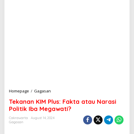
Homepage
/
Gagasan
T
e
Tekanan KIM Plus: Fakta atau Narasi
k
a
Politik Iba Megawati?
n
a
Cakrawarta
August 14, 2024
Gagasan
n
K