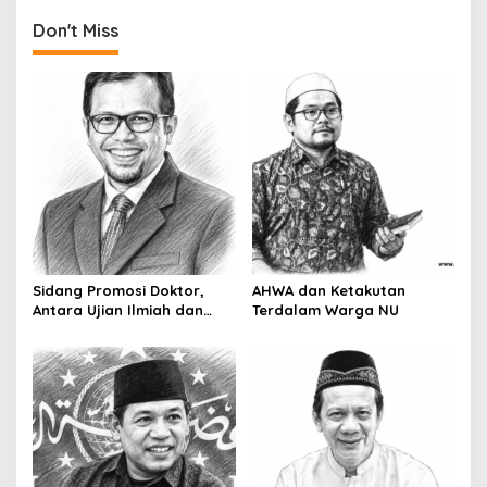
n
Don't Miss
a
v
i
g
a
t
i
o
n
Sidang Promosi Doktor,
AHWA dan Ketakutan
Antara Ujian Ilmiah dan
Terdalam Warga NU
Pesta Prestise