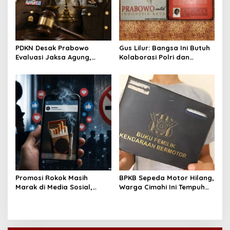
PDKN Desak Prabowo
Gus Lilur: Bangsa Ini Butuh
Evaluasi Jaksa Agung,
Kolaborasi Polri dan
Usulkan Tjokorda Ngurah
Kejaksaan, Bukan Adu
Agung sebagai Pengganti
Kekuatan
Promosi Rokok Masih
BPKB Sepeda Motor Hilang,
Marak di Media Sosial,
Warga Cimahi Ini Tempuh
Koalisi Desak Pemerintah
Jalur Administratif Lewat
Konsisten Tegakkan PP
Laporan Polisi
28/2024