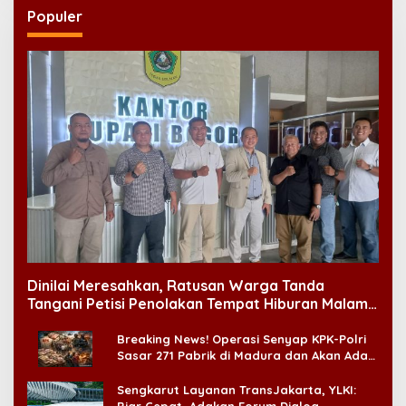
Populer
Dinilai Meresahkan, Ratusan Warga Tanda
Tangani Petisi Penolakan Tempat Hiburan Malam
di CitraLand
Breaking News! Operasi Senyap KPK-Polri
Sasar 271 Pabrik di Madura dan Akan Ada
‘Badai Pemeriksaan’
Sengkarut Layanan TransJakarta, YLKI:
Biar Cepat, Adakan Forum Dialog