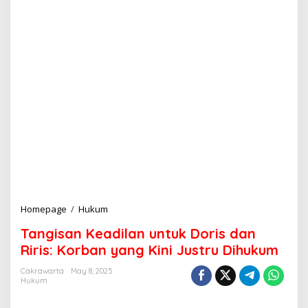
Homepage
/
Hukum
T
a
Tangisan Keadilan untuk Doris dan
n
g
Riris: Korban yang Kini Justru Dihukum
i
s
Cakrawarta
May 8, 2025
Hukum
a
n