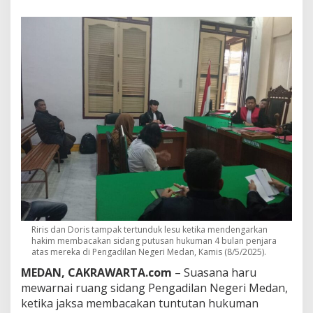
K
e
a
d
i
l
a
n
u
n
t
u
k
D
o
r
i
s
d
Riris dan Doris tampak tertunduk lesu ketika mendengarkan
a
hakim membacakan sidang putusan hukuman 4 bulan penjara
n
atas mereka di Pengadilan Negeri Medan, Kamis (8/5/2025).
R
MEDAN, CAKRAWARTA.com
– Suasana haru
i
mewarnai ruang sidang Pengadilan Negeri Medan,
r
ketika jaksa membacakan tuntutan hukuman
i