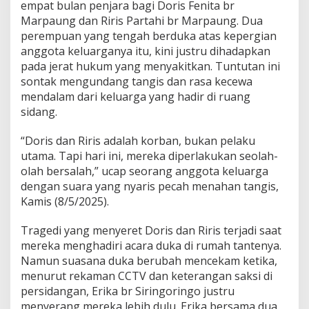
s
empat bulan penjara bagi Doris Fenita br
:
Marpaung dan Riris Partahi br Marpaung. Dua
K
perempuan yang tengah berduka atas kepergian
o
anggota keluarganya itu, kini justru dihadapkan
r
b
pada jerat hukum yang menyakitkan. Tuntutan ini
a
sontak mengundang tangis dan rasa kecewa
n
mendalam dari keluarga yang hadir di ruang
y
sidang.
a
n
g
“Doris dan Riris adalah korban, bukan pelaku
K
utama. Tapi hari ini, mereka diperlakukan seolah-
i
olah bersalah,” ucap seorang anggota keluarga
n
dengan suara yang nyaris pecah menahan tangis,
i
Kamis (8/5/2025).
J
u
s
Tragedi yang menyeret Doris dan Riris terjadi saat
t
mereka menghadiri acara duka di rumah tantenya.
r
Namun suasana duka berubah mencekam ketika,
u
menurut rekaman CCTV dan keterangan saksi di
D
i
persidangan, Erika br Siringoringo justru
h
menyerang mereka lebih dulu. Erika bersama dua