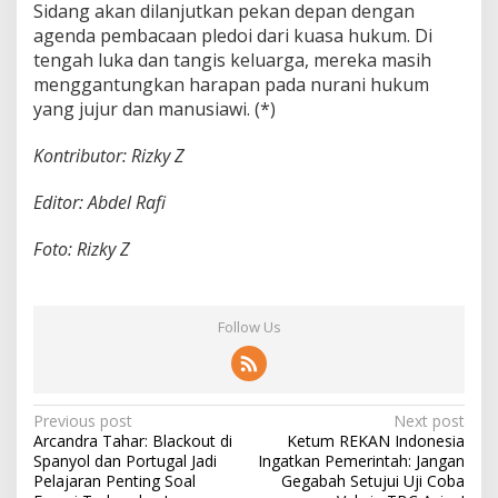
Sidang akan dilanjutkan pekan depan dengan
agenda pembacaan pledoi dari kuasa hukum. Di
tengah luka dan tangis keluarga, mereka masih
menggantungkan harapan pada nurani hukum
yang jujur dan manusiawi. (*)
Kontributor: Rizky Z
Editor: Abdel Rafi
Foto: Rizky Z
Follow Us
P
Previous post
Next post
Arcandra Tahar: Blackout di
Ketum REKAN Indonesia
o
Spanyol dan Portugal Jadi
Ingatkan Pemerintah: Jangan
s
Pelajaran Penting Soal
Gegabah Setujui Uji Coba