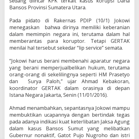
sedang diincar KPK terkait kasus korupsi Dana
d
i
Bansos Provinsi Sumatera Utara.
a
h
Pada pidato di Rakernas PDIP (10/1) Jokowi
i
menegaskan bahwa dirinya memiliki keberanian
B
dalam memimpin negara ini, terutama dalam hal
a
n
memberantas para koruptor. Tetapi GERTAK
c
menilai hal tersebut sekedar “lip service” semata.
i
“Jokowi harus berani membenahi aparatur negara
yang berani memperjualbelikan hukum, terutama
orang-orang di sekelilingnya seperti HM Prasetyo
dan Surya Paloh,” ujar Ahmad Kebakoran,
koordinator GERTAK dalam orasinya di depan
Istana Negara Jakarta, Senin (11/01/2016).
Ahmad menambahkan, sepantasnya Jokowi mampu
membuktikan ucapannya dengan bertindak tegas
pada adanya indikasi kuat keterlibatan Jaksa Agung
dalam kasus Bansos Sumut yang melibatkan
Gubernur nonaktif, Gatot Pujo Nugroho dan istri