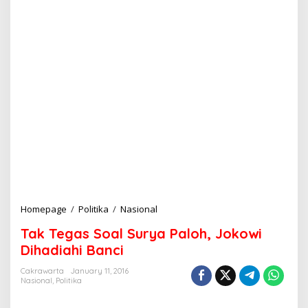
Homepage
/
Politika
/
Nasional
T
a
Tak Tegas Soal Surya Paloh, Jokowi
k
T
Dihadiahi Banci
e
g
Cakrawarta
January 11, 2016
Nasional
,
Politika
a
s