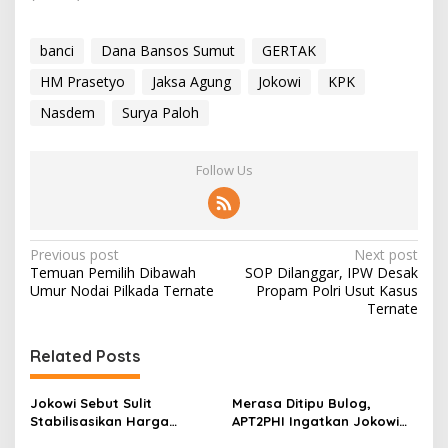
banci
Dana Bansos Sumut
GERTAK
HM Prasetyo
Jaksa Agung
Jokowi
KPK
Nasdem
Surya Paloh
Follow Us
P
Previous post
Next post
Temuan Pemilih Dibawah
SOP Dilanggar, IPW Desak
o
Umur Nodai Pilkada Ternate
Propam Polri Usut Kasus
s
Ternate
t
Related Posts
n
a
Jokowi Sebut Sulit
Merasa Ditipu Bulog,
v
Stabilisasikan Harga
APT2PHI Ingatkan Jokowi
Gabah, APT2PHI: Tidak Sulit,
Akan Gagalnya Stabilisasi