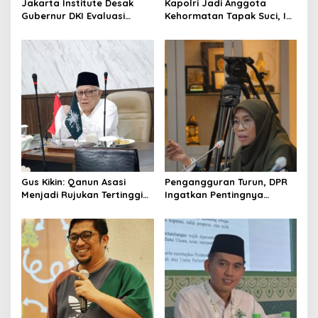
Jakarta Institute Desak
Kapolri Jadi Anggota
Gubernur DKI Evaluasi
Kehormatan Tapak Suci, Ini
Transjakarta soal
Pesannya untuk Kader
Penumpang Diturunkan
Gus Kikin: Qanun Asasi
Pengangguran Turun, DPR
Menjadi Rujukan Tertinggi
Ingatkan Pentingnya
NU, Melampaui AD/ART
Menciptakan Pekerjaan
yang Layak