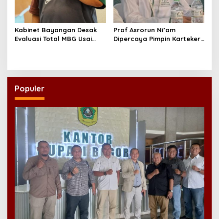
Kabinet Bayangan Desak
Prof Asrorun Ni’am
Evaluasi Total MBG Usai
Dipercaya Pimpin Karteker
Rentetan Keracunan
PWNU Jambi, Dinilai Simbol
Massal
Regenerasi Kepemimpinan
NU
Populer