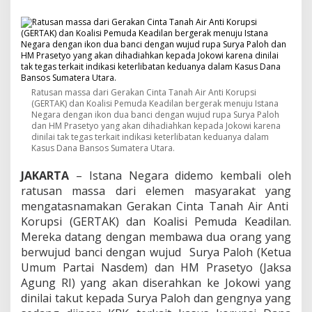
S
o
a
l
S
u
r
y
Ratusan massa dari Gerakan Cinta Tanah Air Anti Korupsi
a
(GERTAK) dan Koalisi Pemuda Keadilan bergerak menuju Istana
P
Negara dengan ikon dua banci dengan wujud rupa Surya Paloh
a
dan HM Prasetyo yang akan dihadiahkan kepada Jokowi karena
dinilai tak tegas terkait indikasi keterlibatan keduanya dalam
l
Kasus Dana Bansos Sumatera Utara.
o
h
JAKARTA
– Istana Negara didemo kembali oleh
,
J
ratusan massa dari elemen masyarakat yang
o
mengatasnamakan Gerakan Cinta Tanah Air Anti
k
Korupsi (GERTAK) dan Koalisi Pemuda Keadilan.
o
Mereka datang dengan membawa dua orang yang
w
berwujud banci dengan wujud Surya Paloh (Ketua
i
D
Umum Partai Nasdem) dan HM Prasetyo (Jaksa
i
Agung RI) yang akan diserahkan ke Jokowi yang
h
dinilai takut kepada Surya Paloh dan gengnya yang
a