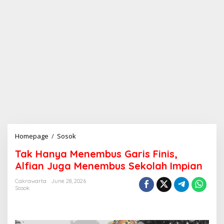
Homepage
/
Sosok
T
a
Tak Hanya Menembus Garis Finis,
k
H
Alfian Juga Menembus Sekolah Impian
a
n
Cakrawarta
June 28, 2026
Sosok
y
a
M
e