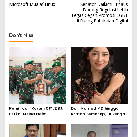
P
Microsoft Mualaf Linux
Senator Dailami Firdaus
o
Dorong Regulasi Lebih
s
Tegas Cegah Promosi LGBT
di Ruang Publik dan Digital
t
n
Don't Miss
a
v
i
g
a
t
i
o
Pamit dari Korem 081/DSJ,
Dari Mahfud MD hingga
n
Letkol Meina Helmi:
Kraton Sumenep, Dukungan
Dukungan Anggota Jadi
Mengalir untuk Finalis
Kunci Keberhasilan Tugas
Indonesia’s Girl 2026 Asal
Jawa Timur