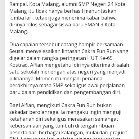
g
Rampal, Kota Malang, alumni SMP Negeri 24 Kota
a
Malang itu tidak hanya berhasil menuntaskan
M
lomba lari, tetapi juga menerima kabar bahwa
e
dirinya lolos sebagai siswa baru SMAN 3 Kota
n
e
Malang.
m
b
Dua capaian tersebut datang hampir bersamaan.
u
Seusai menyelesaikan lintasan Cakra Fun Run yang
s
digelar dalam rangka peringatan HUT Ke-65
S
e
Kostrad, Alfian mengetahui dirinya diterima di salah
k
satu sekolah menengah atas negeri yang menjadi
o
pilihannya. Momen itu menjadi penanda
l
berakhirnya masa SMP sekaligus awal perjalanan
a
h
baru dalam pendidikan dan pengembangan diri.
I
m
Bagi Alfian, mengikuti Cakra Fun Run bukan
p
sekadar berolahraga. Ia mengaku ingin menguji
i
ketahanan diri sekaligus merasakan semangat
a
n
kebersamaan yang tumbuh di tengah ribuan
peserta dari berbagai kalangan, mulai dari prajurit