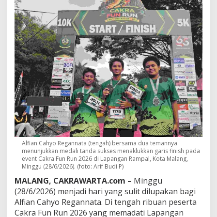
n
e
m
b
u
s
G
a
r
i
s
F
i
n
i
s
,
Alfian Cahyo Regannata (tengah) bersama dua temannya
A
menunjukkan medali tanda sukses menaklukkan garis finish pada
event Cakra Fun Run 2026 di Lapangan Rampal, Kota Malang,
l
Minggu (28/6/2026). (foto: Arif Budi P)
f
i
MALANG, CAKRAWARTA.com –
Minggu
a
(28/6/2026) menjadi hari yang sulit dilupakan bagi
n
Alfian Cahyo Regannata. Di tengah ribuan peserta
J
u
Cakra Fun Run 2026 yang memadati Lapangan