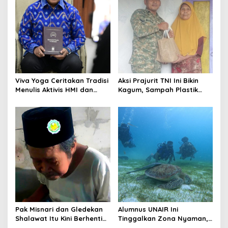
Viva Yoga Ceritakan Tradisi
Aksi Prajurit TNI Ini Bikin
Menulis Aktivis HMI dan
Kagum, Sampah Plastik
Lahirnya Dua Buku
Disulap Jadi Sembako
untuk Lansia
Pak Misnari dan Gledekan
Alumnus UNAIR Ini
Shalawat Itu Kini Berhenti
Tinggalkan Zona Nyaman,
Berjalan
Kini Jaga Ekosistem Laut di