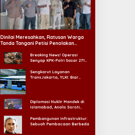
emetakan Lagu Tilawah
Hasran Pimpin Komisi
l-Qur’an
Pengabdian PERADIN
Jatim, Siapkan Lima
Dinilai Meresahkan, Ratusan Warga
Program Perluas Akses
Tanda Tangani Petisi Penolakan
Bantuan Hukum
Tempat Hiburan Malam di CitraLand
Breaking News! Operasi
Senyap KPK-Polri Sasar 271
Pabrik di Madura dan Akan
Ada ‘Badai Pemeriksaan’
Sengkarut Layanan
TransJakarta, YLKI: Biar
Cepat, Adakan Forum Dialog
Konsumen!
Diplomasi Nuklir Mandek di
Islamabad, Analis Soroti
Standar Ganda Washington
Pembangunan Infrastruktur:
Sebuah Pembacaan Berbeda