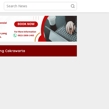
ng Cakrawarta