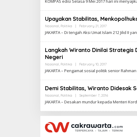
KOMPAS edisi Selasa 9 Mei 2017 hari ini menyaj
R
T
A
Upayakan Stabilitas, Menkopolhu
Nasional
,
Politika
|
February 21, 2017
B
Y
JAKARTA – Di tengah Aksi Umat Islam 212 Jilid II y
C
A
K
R
Langkah Wiranto Dinilai Strategi
A
Negeri
W
A
Nasional
,
Politika
|
February 10, 2017
B
R
Y
T
JAKARTA – Pengamat sosial politik senior Rahm
C
A
A
K
R
Demi Stabilitas, Wiranto Didesak 
A
W
Nasional
,
Politika
|
September 7, 2016
B
A
Y
JAKARTA – Desakan mundur kepada Menteri Kord
R
C
T
A
A
K
R
A
W
A
R