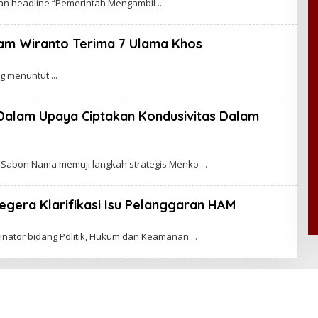
ikan headline “Pemerintah Mengambil
C
A
K
R
kam Wiranto Terima 7 Ulama Khos
A
W
A
ang menuntut
R
T
A
s Dalam Upaya Ciptakan Kondusivitas Dalam
an Sabon Nama memuji langkah strategis Menko
Segera Klarifikasi Isu Pelanggaran HAM
inator bidang Politik, Hukum dan Keamanan