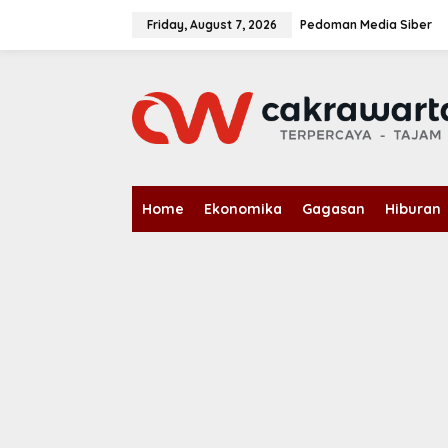
S
k
Friday, August 7, 2026
Pedoman Media Siber
i
p
t
o
c
o
n
t
e
n
Home
Ekonomika
Gagasan
Hiburan
t