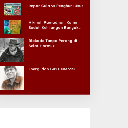
Impor Gula vs Penghuni Usus
Hikmah Ramadhan: Kamu
Sudah Kehilangan Banyak
Hal, Jangan Sampai
Kehilangan Diri Sendiri!
Blokade Tanpa Perang di
Selat Hormuz
Energi dan Gizi Generasi