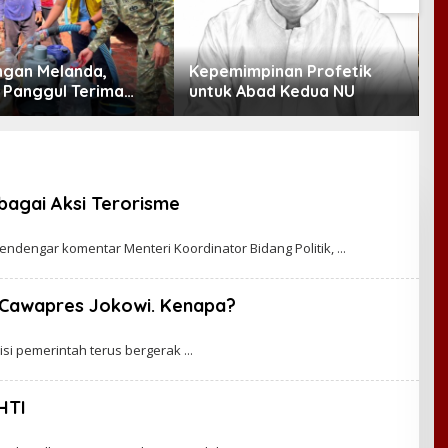
ngan Melanda,
Kepemimpinan Profetik
M
Panggul Terima
untuk Abad Kedua NU
A
iter Air
bagai Aksi Terorisme
ndengar komentar Menteri Koordinator Bidang Politik,
i Cawapres Jokowi. Kenapa?
lisi pemerintah terus bergerak
HTI
B
Y