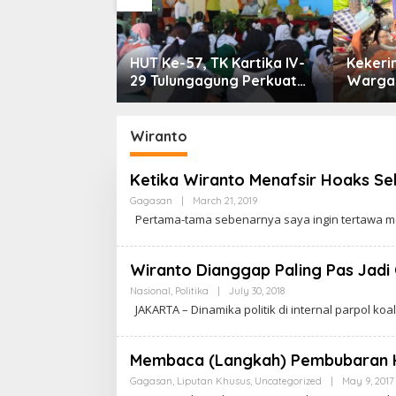
in Komisi
HUT Ke-57, TK Kartika IV-
Kekeri
 PERADIN
29 Tulungagung Perkuat
Warga 
kan Lima
Pendidikan Karakter Anak
8.000 L
luas Akses
kum
Wiranto
Ketika Wiranto Menafsir Hoaks Se
Gagasan
|
March 21, 2019
B
Y
Pertama-tama sebenarnya saya ingin tertawa me
C
A
K
R
Wiranto Dianggap Paling Pas Jad
A
W
Nasional
,
Politika
|
July 30, 2018
B
A
Y
JAKARTA – Dinamika politik di internal parpol koa
R
C
T
A
A
K
R
Membaca (Langkah) Pembubaran 
A
W
Gagasan
,
Liputan Khusus
,
Uncategorized
|
May 9, 2017
A