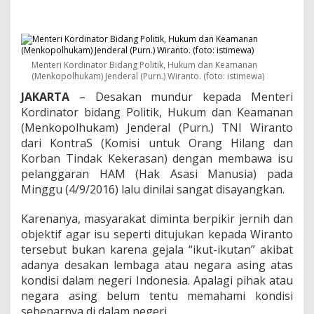
i
l
i
t
a
s
Menteri Kordinator Bidang Politik, Hukum dan Keamanan
,
(Menkopolhukam) Jenderal (Purn.) Wiranto. (foto: istimewa)
W
JAKARTA
– Desakan mundur kepada Menteri
i
Kordinator bidang Politik, Hukum dan Keamanan
r
(Menkopolhukam) Jenderal (Purn.) TNI Wiranto
a
n
dari KontraS (Komisi untuk Orang Hilang dan
t
Korban Tindak Kekerasan) dengan membawa isu
o
pelanggaran HAM (Hak Asasi Manusia) pada
D
Minggu (4/9/2016) lalu dinilai sangat disayangkan.
i
d
e
Karenanya, masyarakat diminta berpikir jernih dan
s
objektif agar isu seperti ditujukan kepada Wiranto
a
tersebut bukan karena gejala “ikut-ikutan” akibat
k
adanya desakan lembaga atau negara asing atas
S
e
kondisi dalam negeri Indonesia. Apalagi pihak atau
g
negara asing belum tentu memahami kondisi
e
sebenarnya di dalam negeri.