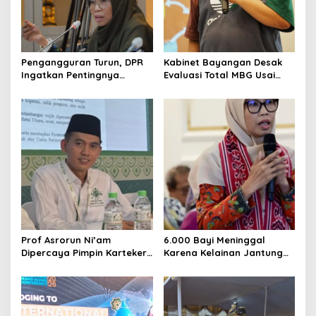
Pengangguran Turun, DPR
Kabinet Bayangan Desak
Ingatkan Pentingnya
Evaluasi Total MBG Usai
Menciptakan Pekerjaan
Rentetan Keracunan
yang Layak
Massal
Prof Asrorun Ni’am
6.000 Bayi Meninggal
Dipercaya Pimpin Karteker
Karena Kelainan Jantung
PWNU Jambi, Dinilai Simbol
Bawaan, DPR Desak
Regenerasi Kepemimpinan
Pemerataan Operasi
NU
Jantung Anak