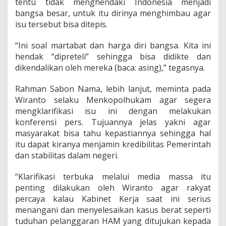
tentu tidak menghendaki Indonesia menjadi
a
n
bangsa besar, untuk itu dirinya menghimbau agar
H
isu tersebut bisa ditepis.
A
M
“Ini soal martabat dan harga diri bangsa. Kita ini
hendak “dipreteli” sehingga bisa didikte dan
dikendalikan oleh mereka (baca: asing),” tegasnya.
Rahman Sabon Nama, lebih lanjut, meminta pada
Wiranto selaku Menkopolhukam agar segera
mengklarifikasi isu ini dengan melakukan
konferensi pers. Tujuannya jelas yakni agar
masyarakat bisa tahu kepastiannya sehingga hal
itu dapat kiranya menjamin kredibilitas Pemerintah
dan stabilitas dalam negeri.
“Klarifikasi terbuka melalui media massa itu
penting dilakukan oleh Wiranto agar rakyat
percaya kalau Kabinet Kerja saat ini serius
menangani dan menyelesaikan kasus berat seperti
tuduhan pelanggaran HAM yang ditujukan kepada