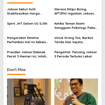
n
a
Jokowi Sebut Sulit
Merasa Ditipu Bulog,
v
Stabilisasikan Harga
APT2PHI Ingatkan Jokowi
Gabah, APT2PHI: Tidak Sulit,
Akan Gagalnya Stabilisasi
i
Asal Ada Kemauan Serius!
Harga Beras Nasional
Spirit JHT Dalam UU SJSN
Ketika Teman Alami
g
Gangguan Psikologi, Pakar:
Usahakan Tak Menggurui!
a
Masyarakat Diminta
Untuk Orang Tua, Berikut
t
Perhatikan Hal Ini Sebelum
Tanda Dan Gejala
i
Membeli Obat
Gangguan Ginjal Akut Pada
Anak
Presiden Jokowi Didesak
Pengamat: Peluang Jokowi
o
Pecat 3 Menteri Ini, Inilah
3 Periode Terbuka Lebar
n
Alasannya
Don't Miss