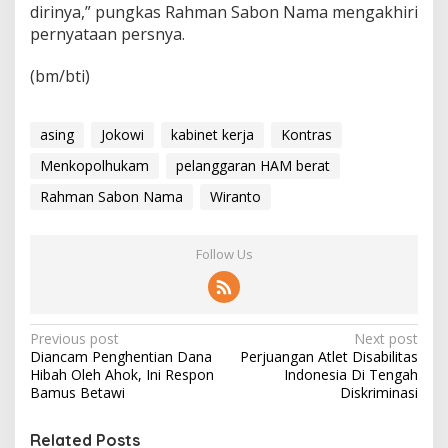
dirinya,” pungkas Rahman Sabon Nama mengakhiri
pernyataan persnya.
(bm/bti)
asing
Jokowi
kabinet kerja
Kontras
Menkopolhukam
pelanggaran HAM berat
Rahman Sabon Nama
Wiranto
Follow Us
P
Previous post
Next post
Diancam Penghentian Dana
Perjuangan Atlet Disabilitas
o
Hibah Oleh Ahok, Ini Respon
Indonesia Di Tengah
s
Bamus Betawi
Diskriminasi
t
Related Posts