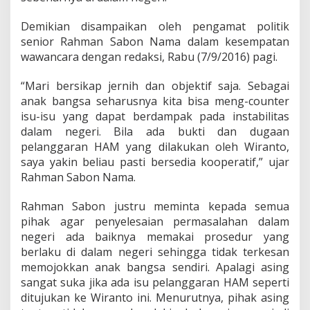
r
a
Demikian disampaikan oleh pengamat politik
K
l
senior Rahman Sabon Nama dalam kesempatan
a
wawancara dengan redaksi, Rabu (7/9/2016) pagi.
r
i
“Mari bersikap jernih dan objektif saja. Sebagai
f
anak bangsa seharusnya kita bisa meng-counter
i
k
isu-isu yang dapat berdampak pada instabilitas
a
dalam negeri. Bila ada bukti dan dugaan
s
pelanggaran HAM yang dilakukan oleh Wiranto,
i
saya yakin beliau pasti bersedia kooperatif,” ujar
I
Rahman Sabon Nama.
s
u
P
Rahman Sabon justru meminta kepada semua
e
pihak agar penyelesaian permasalahan dalam
l
negeri ada baiknya memakai prosedur yang
a
berlaku di dalam negeri sehingga tidak terkesan
n
g
memojokkan anak bangsa sendiri. Apalagi asing
g
sangat suka jika ada isu pelanggaran HAM seperti
a
ditujukan ke Wiranto ini. Menurutnya, pihak asing
r