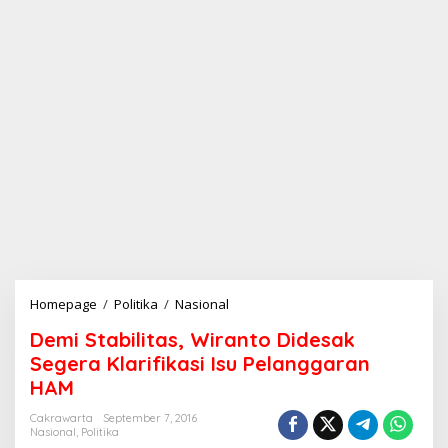
Homepage
/
Politika
/
Nasional
D
e
Demi Stabilitas, Wiranto Didesak
m
i
Segera Klarifikasi Isu Pelanggaran
S
HAM
t
a
Cakrawarta
September 7, 2016
b
Nasional
,
Politika