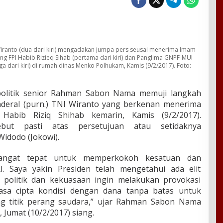
Wiranto (dua dari kiri) mengadakan jumpa pers seusai menerima Imam
ng FPI Habib Rizieq Sihab (pertama dari kiri) dan Panglima GNPF-MUI
iga dari kiri) di rumah dinas Menko Polhukam, Kamis (9/2/2017). Foto:
olitik senior Rahman Sabon Nama memuji langkah
deral (purn.) TNI Wiranto yang berkenan menerima
Habib Riziq Shihab kemarin, Kamis (9/2/2017).
ebut pasti atas persetujuan atau setidaknya
idodo (Jokowi).
sangat tepat untuk memperkokoh kesatuan dan
. Saya yakin Presiden telah mengetahui ada elit
 politik dan kekuasaan ingin melakukan provokasi
sa cipta kondisi dengan dana tanpa batas untuk
ng titik perang saudara,” ujar Rahman Sabon Nama
 Jumat (10/2/2017) siang.