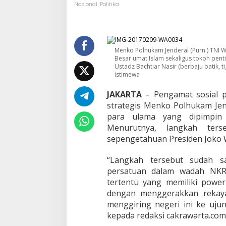
W
Nasional
,
Politika
i
r
a
n
t
Menko Polhukam Jenderal (Purn.) TNI 
o
Besar umat Islam sekaligus tokoh penti
Ustadz Bachtiar Nasir (berbaju batik, t
D
istimewa
i
n
JAKARTA
– Pengamat sosial p
i
l
strategis Menko Polhukam Jen
a
para ulama yang dipimpin 
i
Menurutnya, langkah ters
S
sepengetahuan Presiden Joko W
t
r
a
“Langkah tersebut sudah 
t
persatuan dalam wadah NKRI
e
tertentu yang memiliki power
g
dengan menggerakkan rekaya
i
s
menggiring negeri ini ke uju
D
kepada redaksi cakrawarta.com,
a