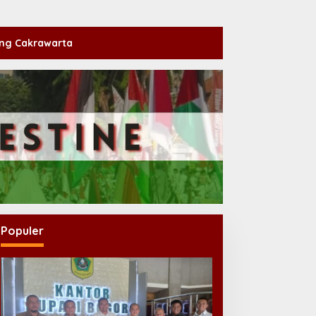
ng Cakrawarta
Populer