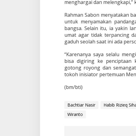
menghargai dan melengkapi,” k
t
a
s
Rahman Sabon menyatakan bahw
D
untuk menyamakan pandangan
a
bangsa. Selain itu, ia yakin 
l
umat agar tidak terpancing da
a
gaduh seolah saat ini ada per
m
N
e
“Karenanya saya selalu mengi
g
bisa digiring ke penciptaan
e
gotong royong dan semangat
r
tokoh inisiator pertemuan Me
i
(bm/bti)
Bachtiar Nasir
Habib Rizieq Sih
Wiranto