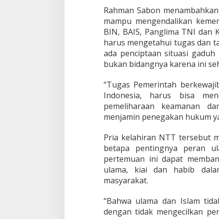
l
Rahman Sabon menambahkan p
a
mampu mengendalikan kement
m
U
BIN, BAIS, Panglima TNI dan 
p
harus mengetahui tugas dan t
a
ada penciptaan situasi gadu
y
bukan bidangnya karena ini seha
a
C
i
“Tugas Pemerintah berkewaj
p
Indonesia, harus bisa me
t
pemeliharaan keamanan dan
a
menjamin penegakan hukum yan
k
a
n
Pria kelahiran NTT tersebut 
K
betapa pentingnya peran ul
o
pertemuan ini dapat membang
n
ulama, kiai dan habib dal
d
masyarakat.
u
s
i
“Bahwa ulama dan Islam tidak
v
dengan tidak mengecilkan per
i