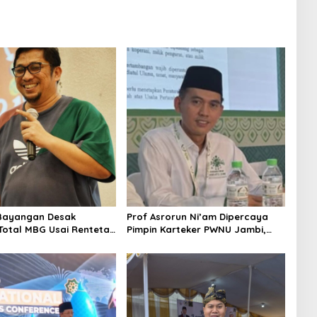
Bayangan Desak
Prof Asrorun Ni’am Dipercaya
 Total MBG Usai Rentetan
Pimpin Karteker PWNU Jambi,
an Massal
Dinilai Simbol Regenerasi
Kepemimpinan NU