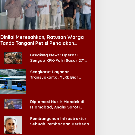
Dinilai Meresahkan, Ratusan Warga
Tanda Tangani Petisi Penolakan
Tempat Hiburan Malam di CitraLand
Breaking News! Operasi
Senyap KPK-Polri Sasar 271
Pabrik di Madura dan Akan
Ada ‘Badai Pemeriksaan’
Sengkarut Layanan
TransJakarta, YLKI: Biar
Cepat, Adakan Forum Dialog
Konsumen!
Diplomasi Nuklir Mandek di
Islamabad, Analis Soroti
Standar Ganda Washington
Pembangunan Infrastruktur:
Sebuah Pembacaan Berbeda