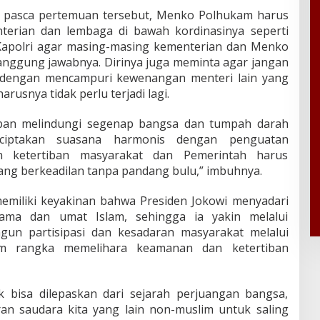
asca pertemuan tersebut, Menko Polhukam harus
erian dan lembaga di bawah kordinasinya seperti
Kapolri agar masing-masing kementerian dan Menko
anggung jawabnya. Dirinya juga meminta agar jangan
h dengan mencampuri kewenangan menteri lain yang
rusnya tidak perlu terjadi lagi.
iban melindungi segenap bangsa dan tumpah darah
nciptakan suasana harmonis dengan penguatan
 ketertiban masyarakat dan Pemerintah harus
g berkeadilan tanpa pandang bulu,” imbuhnya.
memiliki keyakinan bahwa Presiden Jokowi menyadari
ama dan umat Islam, sehingga ia yakin melalui
un partisipasi dan kesadaran masyarakat melalui
am rangka memelihara keamanan dan ketertiban
 bisa dilepaskan dari sejarah perjuangan bangsa,
an saudara kita yang lain non-muslim untuk saling