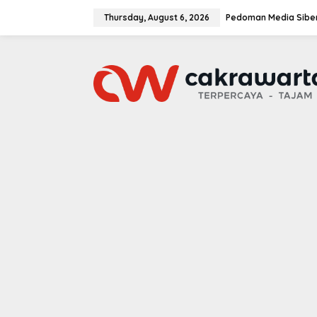
S
k
Thursday, August 6, 2026
Pedoman Media Sibe
i
p
t
o
c
o
n
t
e
n
t