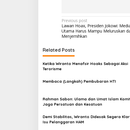
P
Previous post
Lawan Hoax, Presiden Jokowi: Medi
o
Utama Harus Mampu Meluruskan d
s
Menjernihkan
t
Related Posts
n
a
Ketika Wiranto Menafsir Hoaks Sebagai Aksi
v
Terorisme
i
Membaca (Langkah) Pembubaran HTI
g
a
Rahman Sabon: Ulama dan Umat Islam Kom
t
Jaga Persatuan dan Kesatuan
i
Demi Stabilitas, Wiranto Didesak Segera Klari
o
Isu Pelanggaran HAM
n