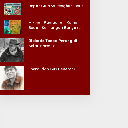
Impor Gula vs Penghuni Usus
Hikmah Ramadhan: Kamu
Sudah Kehilangan Banyak
Hal, Jangan Sampai
Kehilangan Diri Sendiri!
Blokade Tanpa Perang di
Selat Hormuz
Energi dan Gizi Generasi