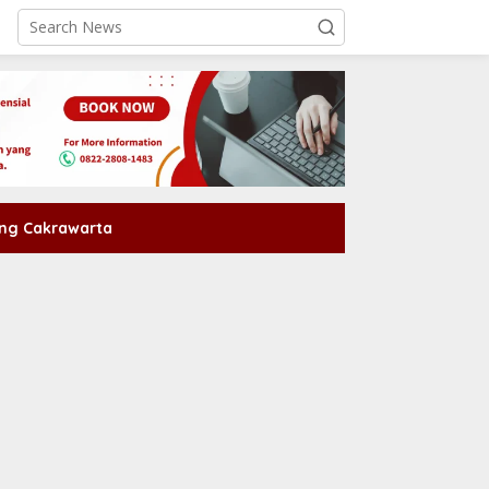
ng Cakrawarta