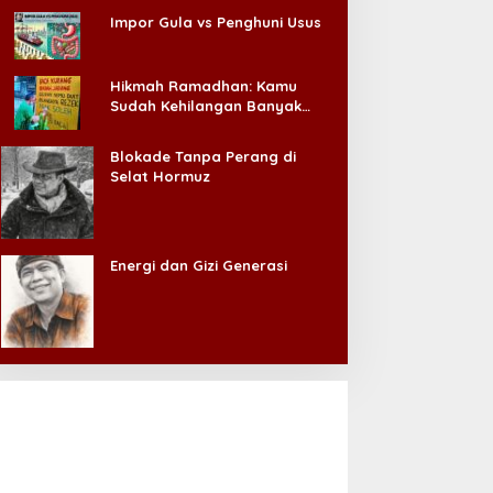
Impor Gula vs Penghuni Usus
Hikmah Ramadhan: Kamu
Sudah Kehilangan Banyak
Hal, Jangan Sampai
Kehilangan Diri Sendiri!
Blokade Tanpa Perang di
Selat Hormuz
Energi dan Gizi Generasi