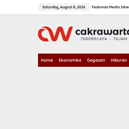
S
k
Saturday, August 8, 2026
Pedoman Media Sibe
i
p
t
o
c
o
n
t
e
n
Home
Ekonomika
Gagasan
Hiburan
t