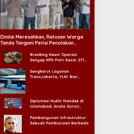
ennie Cetak Sejarah, Jadi
Provokasi Bangkrut dari
olois Perempuan K-Pop
‘De Volkskrant’
ertama yang Pimpin
Dinilai Meresahkan, Ratusan Warga
anggung Lollapalooza
Tanda Tangani Petisi Penolakan
Tempat Hiburan Malam di CitraLand
Breaking News! Operasi
Senyap KPK-Polri Sasar 271
Pabrik di Madura dan Akan
Ada ‘Badai Pemeriksaan’
Sengkarut Layanan
TransJakarta, YLKI: Biar
Cepat, Adakan Forum Dialog
Konsumen!
Diplomasi Nuklir Mandek di
Islamabad, Analis Soroti
Standar Ganda Washington
Pembangunan Infrastruktur:
Sebuah Pembacaan Berbeda