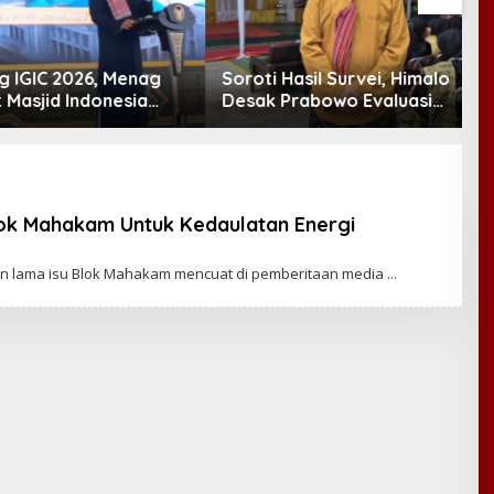
 IGIC 2026, Menag
Soroti Hasil Survei, Himalo
J
Masjid Indonesia
Desak Prabowo Evaluasi
S
mi Dunia
dan Rombak Kabinet
P
P
Blok Mahakam Untuk Kedaulatan Energi
an lama isu Blok Mahakam mencuat di pemberitaan media