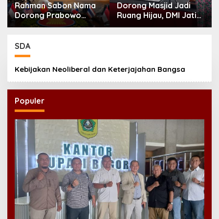
Rahman Sabon Nama
Dorong Masjid Jadi
Dorong Prabowo
Ruang Hijau, DMI Jatim
Perkuat Koordinasi
Tanam 300 Bibit
ASEAN Hadapi Dampak
Alpukat
Perang Iran-Israel
SDA
Kebijakan Neoliberal dan Keterjajahan Bangsa
Populer