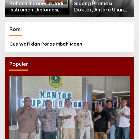
i
Sidang Promosi
Gus Kikin: Qanun Asasi
Doktor, Antara Ujian
Menjadi Rujukan
k
Ilmiah dan Pesta
Tertinggi NU,
Prestise
Melampaui AD/ART
Romi
Gus Wafi dan Poros Mbah Moen
Populer