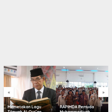
«
»
Memetakan Lagu
RAPIMDA Pemuda
Tilawah Al-Qur’an
Muhammadiyah