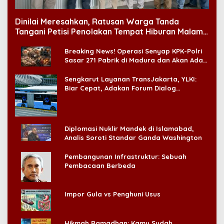
Dinilai Meresahkan, Ratusan Warga Tanda
Tangani Petisi Penolakan Tempat Hiburan Malam
di CitraLand
Breaking News! Operasi Senyap KPK-Polri
Sasar 271 Pabrik di Madura dan Akan Ada
‘Badai Pemeriksaan’
Sengkarut Layanan TransJakarta, YLKI:
Biar Cepat, Adakan Forum Dialog
Konsumen!
Diplomasi Nuklir Mandek di Islamabad,
Analis Soroti Standar Ganda Washington
Pembangunan Infrastruktur: Sebuah
Pembacaan Berbeda
Impor Gula vs Penghuni Usus
Hikmah Ramadhan: Kamu Sudah