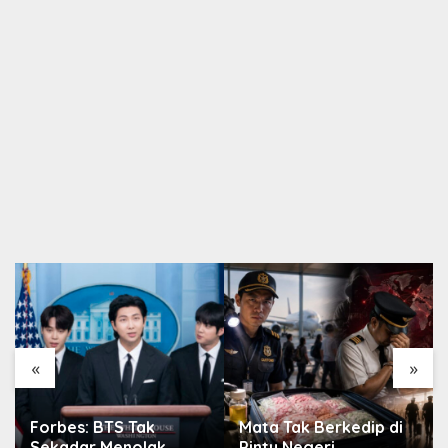
«
»
Mata Tak Berkedip di
Atdikbud Paris-Berlin
Pintu Negeri
Perkuat Diplomasi