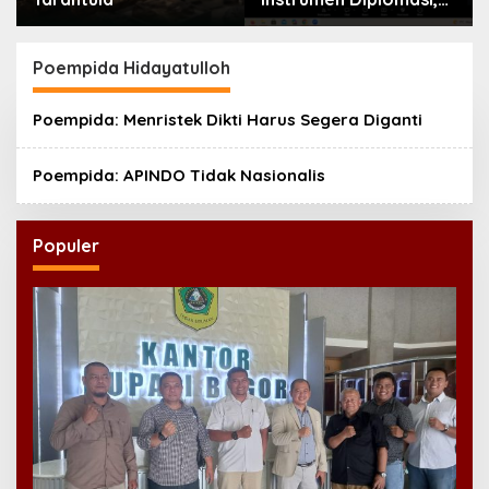
Atdikbud Perluas Jejak
Budaya di Australia
hingga Rusia
Poempida Hidayatulloh
Poempida: Menristek Dikti Harus Segera Diganti
Poempida: APINDO Tidak Nasionalis
Populer