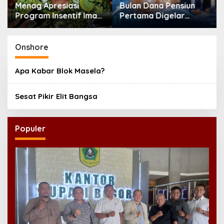
Menag Apresiasi
Bulan Dana Pensiun
Program Insentif Imam
Pertama Digelar
Masjid di Jatim, DMI
September, Industri
Dorong Jadi Model
Perkuat Ekosistem
Nasional
Pensiun Berkelanjutan
Onshore
Apa Kabar Blok Masela?
Sesat Pikir Elit Bangsa
Populer