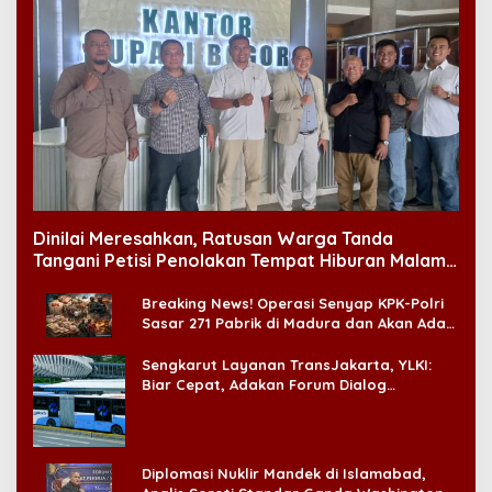
Dinilai Meresahkan, Ratusan Warga Tanda
Tangani Petisi Penolakan Tempat Hiburan Malam
di CitraLand
Breaking News! Operasi Senyap KPK-Polri
Sasar 271 Pabrik di Madura dan Akan Ada
‘Badai Pemeriksaan’
Sengkarut Layanan TransJakarta, YLKI:
Biar Cepat, Adakan Forum Dialog
Konsumen!
Diplomasi Nuklir Mandek di Islamabad,