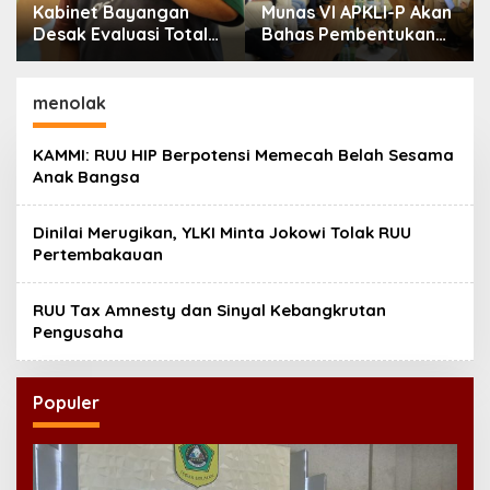
Kabinet Bayangan
Munas VI APKLI-P Akan
Desak Evaluasi Total
Bahas Pembentukan
MBG Usai Rentetan
Badan Perekonomian
Keracunan Massal
UMKM RI, Dinilai
Penting Hadapi Bonus
menolak
Demografi
KAMMI: RUU HIP Berpotensi Memecah Belah Sesama
Anak Bangsa
Dinilai Merugikan, YLKI Minta Jokowi Tolak RUU
Pertembakauan
RUU Tax Amnesty dan Sinyal Kebangkrutan
Pengusaha
Populer