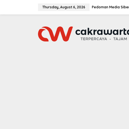
S
k
Thursday, August 6, 2026
Pedoman Media Sibe
i
p
t
o
c
o
n
t
e
n
t