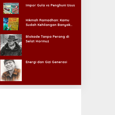
Impor Gula vs Penghuni Usus
Hikmah Ramadhan: Kamu
Sudah Kehilangan Banyak
Hal, Jangan Sampai
Kehilangan Diri Sendiri!
Blokade Tanpa Perang di
Selat Hormuz
Energi dan Gizi Generasi