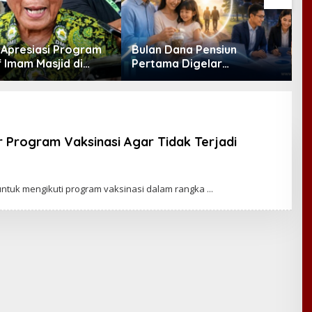
Apresiasi Program
Bulan Dana Pensiun
f Imam Masjid di
Pertama Digelar
J
 DMI Dorong Jadi
September, Industri
Nasional
Perkuat Ekosistem Pensiun
Berkelanjutan
r Program Vaksinasi Agar Tidak Terjadi
ntuk mengikuti program vaksinasi dalam rangka