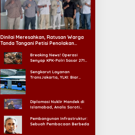
Ujian Adalah Tanda Cinta
alur Hukum KDMP
Allah, Pesan Imam Masjid Al
Akbar Surabaya
Dinilai Meresahkan, Ratusan Warga
Tanda Tangani Petisi Penolakan
Tempat Hiburan Malam di CitraLand
Breaking News! Operasi
Senyap KPK-Polri Sasar 271
Pabrik di Madura dan Akan
Ada ‘Badai Pemeriksaan’
Sengkarut Layanan
TransJakarta, YLKI: Biar
Cepat, Adakan Forum Dialog
Konsumen!
Diplomasi Nuklir Mandek di
Islamabad, Analis Soroti
Standar Ganda Washington
Pembangunan Infrastruktur:
Sebuah Pembacaan Berbeda