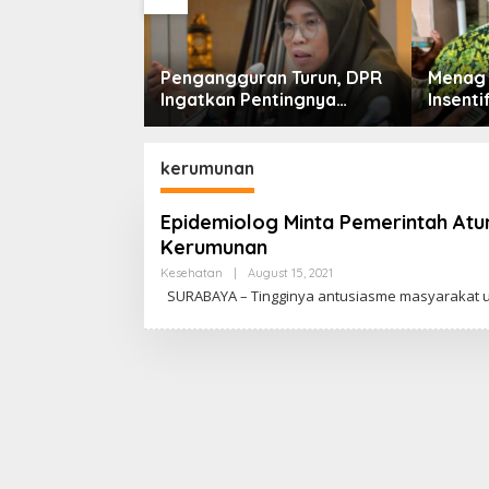
 Tanda Cinta
Pengangguran Turun, DPR
Menag 
 Imam Masjid Al
Ingatkan Pentingnya
Insenti
baya
Menciptakan Pekerjaan
Jatim,
yang Layak
Model 
kerumunan
Epidemiolog Minta Pemerintah Atu
Kerumunan
Kesehatan
|
August 15, 2021
B
Y
SURABAYA – Tingginya antusiasme masyarakat u
C
A
K
R
A
W
A
R
T
A