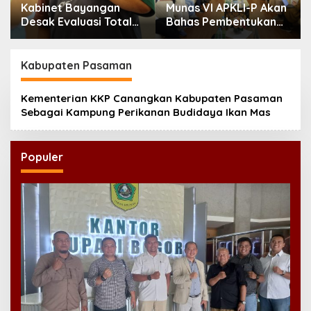
Kabinet Bayangan
Munas VI APKLI-P Akan
Desak Evaluasi Total
Bahas Pembentukan
MBG Usai Rentetan
Badan Perekonomian
Keracunan Massal
UMKM RI, Dinilai
Penting Hadapi Bonus
Kabupaten Pasaman
Demografi
Kementerian KKP Canangkan Kabupaten Pasaman
Sebagai Kampung Perikanan Budidaya Ikan Mas
Populer