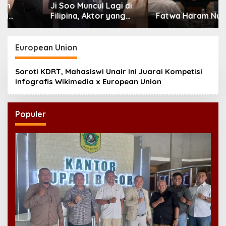
Ji Soo Muncul Lagi di
Filipina, Aktor yang
Fatwa Haram Nuklir
Hilang dari Korea Kini
Disambut Ribuan Fans
European Union
Soroti KDRT, Mahasiswi Unair Ini Juarai Kompetisi
Infografis Wikimedia x European Union
Populer