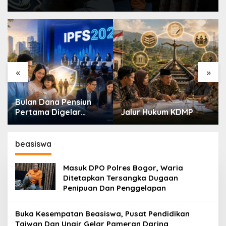
«
»
Bulan Dana Pensiun
Pertama Digelar
Jalur Hukum KDMP
September, Industri
Perkuat Ekosistem
Pensiun Berkelanjutan
beasiswa
Masuk DPO Polres Bogor, Waria
Ditetapkan Tersangka Dugaan
Penipuan Dan Penggelapan
Buka Kesempatan Beasiswa, Pusat Pendidikan
Taiwan Dan Unair Gelar Pameran Daring