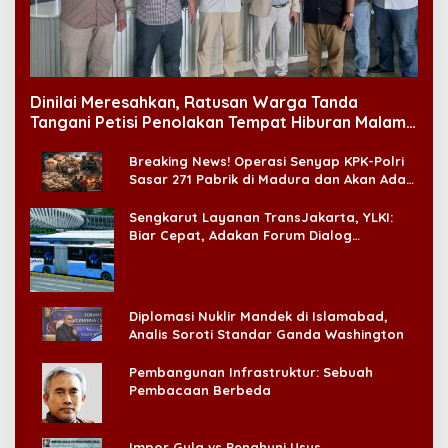
Dinilai Meresahkan, Ratusan Warga Tanda
Tangani Petisi Penolakan Tempat Hiburan Malam
di CitraLand
Breaking News! Operasi Senyap KPK-Polri
Sasar 271 Pabrik di Madura dan Akan Ada
‘Badai Pemeriksaan’
Sengkarut Layanan TransJakarta, YLKI:
Biar Cepat, Adakan Forum Dialog
Konsumen!
Diplomasi Nuklir Mandek di Islamabad,
Analis Soroti Standar Ganda Washington
Pembangunan Infrastruktur: Sebuah
Pembacaan Berbeda
Impor Gula vs Penghuni Usus