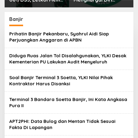
Helmi: Dukungan
Sendiri
Anggota Jadi Kunci
Keberhasilan Tugas
Banjir
Prihatin Banjir Pekanbaru, Syahrul Aidi Siap
Perjuangkan Anggaran di APBN
Diduga Ruas Jalan Tol Disalahgunakan, YLKI Desak
Kementerian PU Lakukan Audit Menyeluruh
Soal Banjir Terminal 3 Soetta, YLKI Nilai Pihak
Kontraktor Harus Disanksi
Terminal 3 Bandara Soetta Banjir, Ini Kata Angkasa
Pura II
APT2PHI: Data Bulog dan Mentan Tidak Sesuai
Fakta Di Lapangan