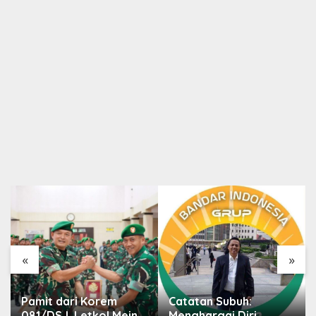
«
»
Pamit dari Korem
Catatan Subuh:
081/DSJ, Letkol Meina
Menghargai Diri