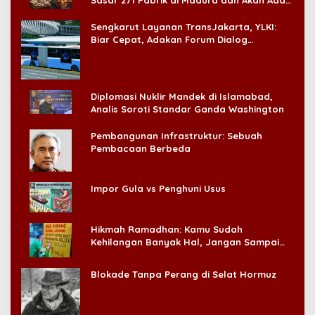
Sasar 271 Pabrik di Madura dan Akan Ada
‘Badai Pemeriksaan’
Sengkarut Layanan TransJakarta, YLKI:
Biar Cepat, Adakan Forum Dialog
Konsumen!
Diplomasi Nuklir Mandek di Islamabad,
Analis Soroti Standar Ganda Washington
Pembangunan Infrastruktur: Sebuah
Pembacaan Berbeda
Impor Gula vs Penghuni Usus
Hikmah Ramadhan: Kamu Sudah
Kehilangan Banyak Hal, Jangan Sampai
Kehilangan Diri Sendiri!
Blokade Tanpa Perang di Selat Hormuz