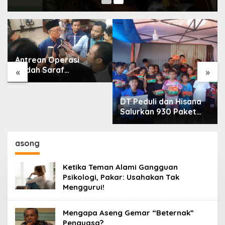
Antrean Operasi
Bedah Saraf
«
»
Memanjang, DPRD
Jatim Minta Layanan
RSUD Dr. Soetomo
DT Peduli dan Hisana
Dievaluasi
Salurkan 930 Paket
Makanan bagi Korban
Kebakaran Tallo
asong
Ketika Teman Alami Gangguan
Psikologi, Pakar: Usahakan Tak
Menggurui!
Mengapa Aseng Gemar “Beternak”
Penguasa?