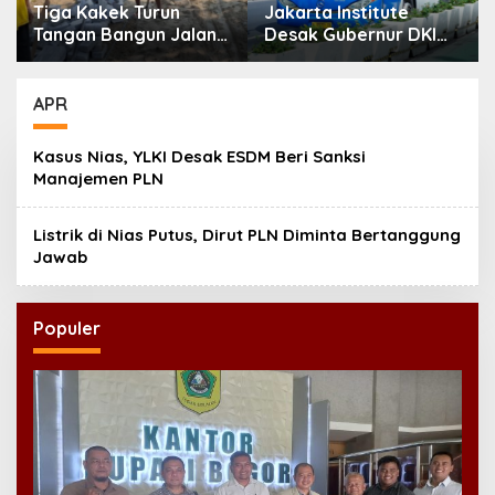
Tiga Kakek Turun
Jakarta Institute
Tangan Bangun Jalan
Desak Gubernur DKI
Desa di Ponorogo
Evaluasi Transjakarta
soal Penumpang
Diturunkan
APR
Kasus Nias, YLKI Desak ESDM Beri Sanksi
Manajemen PLN
Listrik di Nias Putus, Dirut PLN Diminta Bertanggung
Jawab
Populer