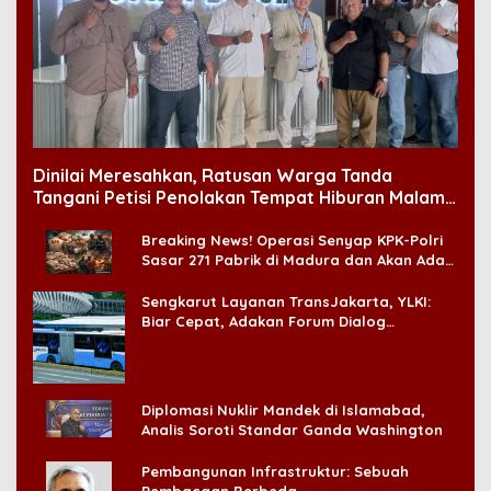
Dinilai Meresahkan, Ratusan Warga Tanda
Tangani Petisi Penolakan Tempat Hiburan Malam
di CitraLand
Breaking News! Operasi Senyap KPK-Polri
Sasar 271 Pabrik di Madura dan Akan Ada
‘Badai Pemeriksaan’
Sengkarut Layanan TransJakarta, YLKI:
Biar Cepat, Adakan Forum Dialog
Konsumen!
Diplomasi Nuklir Mandek di Islamabad,
Analis Soroti Standar Ganda Washington
Pembangunan Infrastruktur: Sebuah
Pembacaan Berbeda