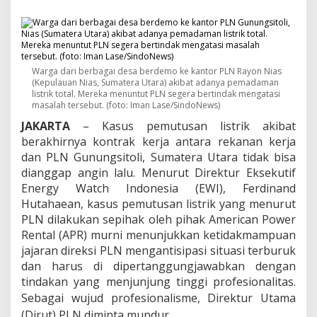
i
N
i
a
s
P
Warga dari berbagai desa berdemo ke kantor PLN Rayon Nias
u
(Kepulauan Nias, Sumatera Utara) akibat adanya pemadaman
t
listrik total. Mereka menuntut PLN segera bertindak mengatasi
u
masalah tersebut. (foto: Iman Lase/SindoNews)
s
JAKARTA
– Kasus pemutusan listrik akibat
,
berakhirnya kontrak kerja antara rekanan kerja
D
i
dan PLN Gunungsitoli, Sumatera Utara tidak bisa
r
dianggap angin lalu. Menurut Direktur Eksekutif
u
Energy Watch Indonesia (EWI), Ferdinand
t
Hutahaean, kasus pemutusan listrik yang menurut
P
L
PLN dilakukan sepihak oleh pihak American Power
N
Rental (APR) murni menunjukkan ketidakmampuan
D
jajaran direksi PLN mengantisipasi situasi terburuk
i
dan harus di dipertanggungjawabkan dengan
m
tindakan yang menjunjung tinggi profesionalitas.
i
n
Sebaga
i wujud profesionalisme, Direktur Utama
t
(Dirut) PLN diminta mundur.