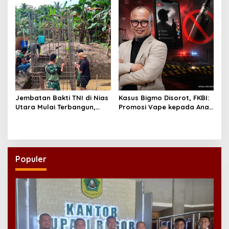
Bonus Demografi
Jembatan Bakti TNI di Nias
Kasus Bigmo Disorot, FKBI:
Utara Mulai Terbangun,
Promosi Vape kepada Anak
Akses Tiga Desa Segera
Berpotensi Masuk Ranah
Pulih
Pidana
Populer