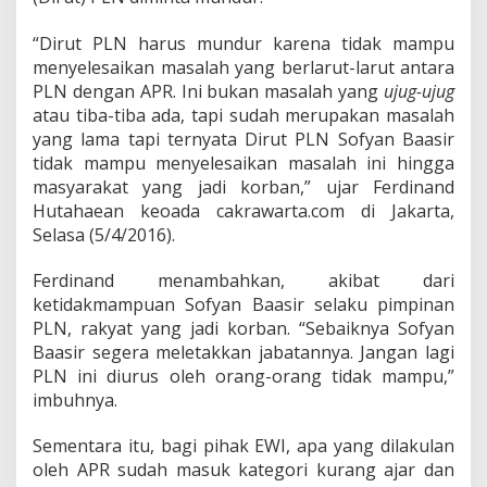
a
B
“Dirut PLN harus mundur karena tidak mampu
e
r
menyelesaikan masalah yang berlarut-larut antara
t
PLN dengan APR. Ini bukan masalah yang
ujug-ujug
a
atau tiba-tiba ada, tapi sudah merupakan masalah
n
yang lama tapi ternyata Dirut PLN Sofyan Baasir
g
g
tidak mampu menyelesaikan masalah ini hingga
u
masyarakat yang jadi korban,” ujar Ferdinand
n
Hutahaean keoada cakrawarta.com di Jakarta,
g
Selasa (5/4/2016).
J
a
w
Ferdinand menambahkan, akibat dari
a
ketidakmampuan Sofyan Baasir selaku pimpinan
b
PLN, rakyat yang jadi korban. “Sebaiknya Sofyan
Baasir segera meletakkan jabatannya. Jangan lagi
PLN ini diurus oleh orang-orang tidak mampu,”
imbuhnya.
Sementara itu, bagi pihak EWI, apa yang dilakulan
oleh APR sudah masuk kategori kurang ajar dan