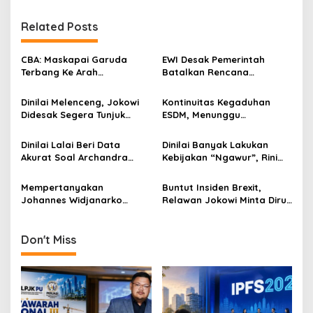
t
Related Posts
n
a
CBA: Maskapai Garuda
EWI Desak Pemerintah
v
Terbang Ke Arah
Batalkan Rencana
Kebangkrutan
Kenaikan Harga Solar
i
Dinilai Melenceng, Jokowi
Kontinuitas Kegaduhan
g
Didesak Segera Tunjuk
ESDM, Menunggu
Menteri ESDM Definitif
Ketegasan Presiden
a
Dinilai Lalai Beri Data
Dinilai Banyak Lakukan
t
Akurat Soal Archandra
Kebijakan “Ngawur”, Rini
i
Tahar, Mensesneg dan
Soemarno Layak Dicopot
Kepala BIN Didesak Mundur
Mempertanyakan
Buntut Insiden Brexit,
o
Johannes Widjanarko
Relawan Jokowi Minta Dirut
n
Sebagai Wakil Menteri
WK Dicopot
ESDM
Don't Miss