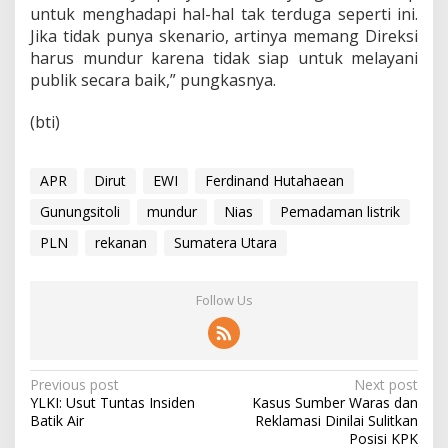
untuk menghadapi hal-hal tak terduga seperti ini.
Jika tidak punya skenario, artinya memang Direksi
harus mundur karena tidak siap untuk melayani
publik secara baik,” pungkasnya.
(bti)
APR
Dirut
EWI
Ferdinand Hutahaean
Gunungsitoli
mundur
Nias
Pemadaman listrik
PLN
rekanan
Sumatera Utara
Follow Us
P
Previous post
Next post
YLKI: Usut Tuntas Insiden
Kasus Sumber Waras dan
o
Batik Air
Reklamasi Dinilai Sulitkan
s
Posisi KPK