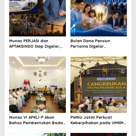
Munas PERJASI dan
Bulan Dana Pensiun
APTAKSINDO Siap Digelar,
Pertama Digelar
Bahas Regenerasi hingga
September, Industri
Revisi AD/ART
Perkuat Ekosistem Pensiun
Berkelanjutan
Munas VI APKLI-P Akan
PWNU Jatim Perkuat
Bahas Pembentukan Badan
Keberpihakan pada UMKM
Perekonomian UMKM RI,
Lewat Ekonomi Pancasila
Dinilai Penting Hadapi