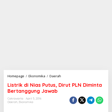
Homepage
/
Ekonomika
/
Daerah
L
i
Listrik di Nias Putus, Dirut PLN Diminta
s
t
Bertanggung Jawab
r
i
Cakrawarta
April 5, 2016
Daerah
,
Ekonomika
k
d