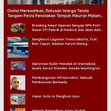
Dinilai Meresahkan, Ratusan Warga Tanda
Tangani Petisi Penolakan Tempat Hiburan Malam
di CitraLand
Breaking News! Operasi Senyap KPK-Polri
Sasar 271 Pabrik di Madura dan Akan Ada
‘Badai Pemeriksaan’
Sengkarut Layanan TransJakarta, YLKI:
Biar Cepat, Adakan Forum Dialog
Konsumen!
Diplomasi Nuklir Mandek di Islamabad,
Analis Soroti Standar Ganda Washington
Pembangunan Infrastruktur: Sebuah
Pembacaan Berbeda
Impor Gula vs Penghuni Usus
Hikmah Ramadhan: Kamu Sudah