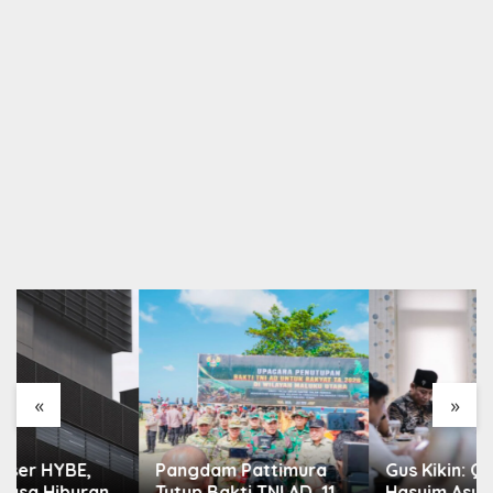
«
»
Pangdam Pattimura
Gus Kikin: Qanun Asasi
Tutup Bakti TNI AD, 11
Hasyim Asy’ari Tetap