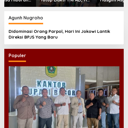
Jembatan dan 58
Relevan Menjawab
Rumah Tuntas
Zaman
Dibangun
Agunh Nugroho
Didominasi Orang Parpol, Hari Ini Jokowi Lantik
Direksi BPJS Yang Baru
Populer