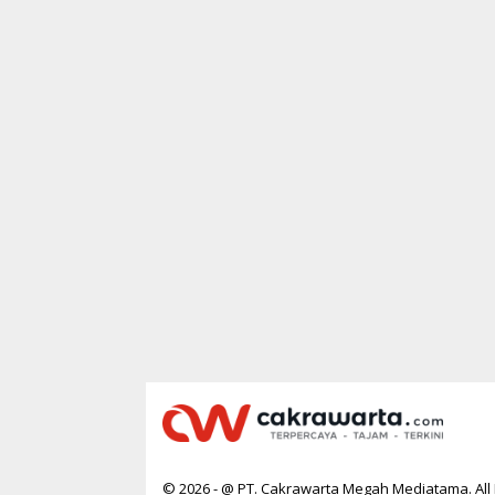
R
T
A
© 2026 - @ PT. Cakrawarta Megah Mediatama. All 