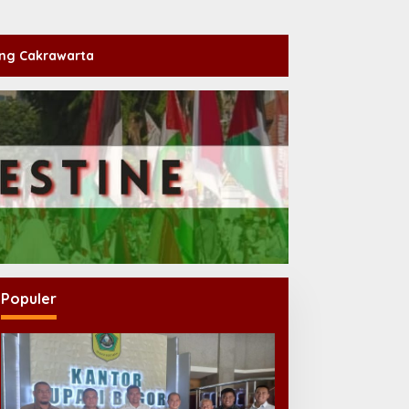
ng Cakrawarta
Populer