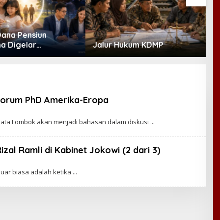
Kabinet Bayangan Desak
M
Hukum KDMP
Evaluasi Total MBG Usai
B
Rentetan Keracunan
P
Massal
D
B
Forum PhD Amerika-Eropa
ata Lombok akan menjadi bahasan dalam diskusi
al Ramli di Kabinet Jokowi (2 dari 3)
luar biasa adalah ketika