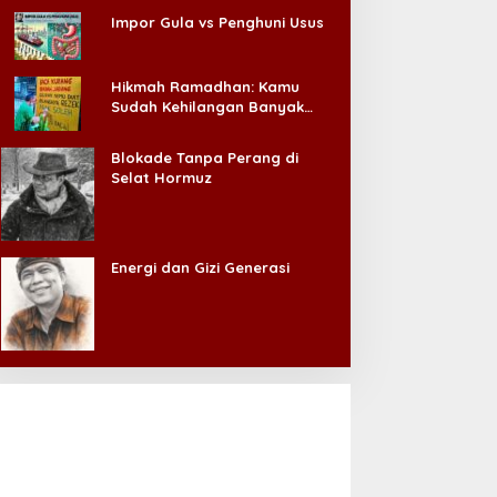
Impor Gula vs Penghuni Usus
Hikmah Ramadhan: Kamu
Sudah Kehilangan Banyak
Hal, Jangan Sampai
Kehilangan Diri Sendiri!
Blokade Tanpa Perang di
Selat Hormuz
Energi dan Gizi Generasi