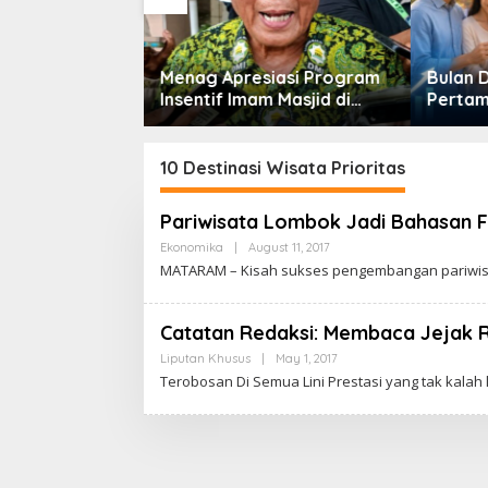
iasi Program
Bulan Dana Pensiun
m Masjid di
Pertama Digelar
Jalur 
Dorong Jadi
September, Industri
nal
Perkuat Ekosistem Pensiun
Berkelanjutan
10 Destinasi Wisata Prioritas
Pariwisata Lombok Jadi Bahasan 
Ekonomika
|
August 11, 2017
B
Y
MATARAM – Kisah sukses pengembangan pariwis
C
A
K
R
Catatan Redaksi: Membaca Jejak Riz
A
W
Liputan Khusus
|
May 1, 2017
B
A
Y
Terobosan Di Semua Lini Prestasi yang tak kalah 
R
C
T
A
A
K
R
A
W
A