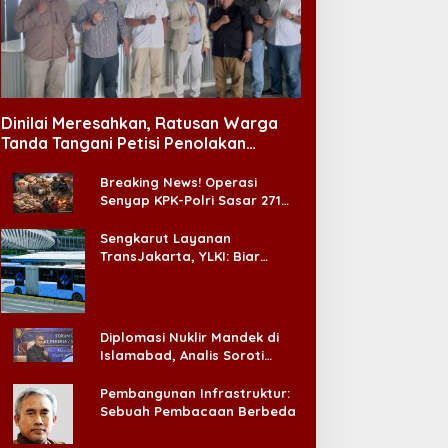
unas VI APKLI-P Akan
Menag Apresiasi Program
ahas Pembentukan Badan
Insentif Imam Masjid di
erekonomian UMKM RI,
Jatim, DMI Dorong Jadi
Dinilai Meresahkan, Ratusan Warga
inilai Penting Hadapi
Model Nasional
Tanda Tangani Petisi Penolakan
onus Demografi
Tempat Hiburan Malam di CitraLand
Breaking News! Operasi
Senyap KPK-Polri Sasar 271
Pabrik di Madura dan Akan
Ada ‘Badai Pemeriksaan’
Sengkarut Layanan
TransJakarta, YLKI: Biar
Cepat, Adakan Forum Dialog
Konsumen!
Diplomasi Nuklir Mandek di
Islamabad, Analis Soroti
Standar Ganda Washington
Pembangunan Infrastruktur:
Sebuah Pembacaan Berbeda