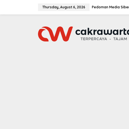
S
k
Thursday, August 6, 2026
Pedoman Media Sibe
i
p
t
o
c
o
n
t
e
n
t