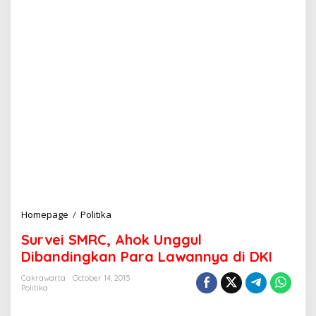
Homepage
/
Politika
S
u
Survei SMRC, Ahok Unggul
r
v
Dibandingkan Para Lawannya di DKI
e
i
Cakrawarta
October 14, 2015
Politika
S
M