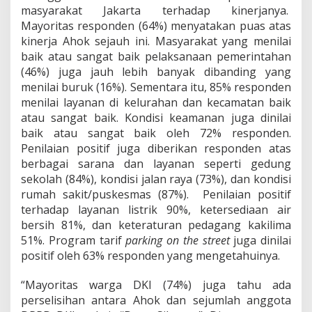
masyarakat Jakarta terhadap kinerjanya.
Mayoritas responden (64%) menyatakan puas atas
kinerja Ahok sejauh ini. Masyarakat yang menilai
baik atau sangat baik pelaksanaan pemerintahan
(46%) juga jauh lebih banyak dibanding yang
menilai buruk (16%). Sementara itu, 85% responden
menilai layanan di kelurahan dan kecamatan baik
atau sangat baik. Kondisi keamanan juga dinilai
baik atau sangat baik oleh 72% responden.
Penilaian positif juga diberikan responden atas
berbagai sarana dan layanan seperti gedung
sekolah (84%), kondisi jalan raya (73%), dan kondisi
rumah sakit/puskesmas (87%). Penilaian positif
terhadap layanan listrik 90%, ketersediaan air
bersih 81%, dan keteraturan pedagang kakilima
51%. Program tarif
parking on the street
juga dinilai
positif oleh 63% responden yang mengetahuinya.
“Mayoritas warga DKI (74%) juga tahu ada
perselisihan antara Ahok dan sejumlah anggota