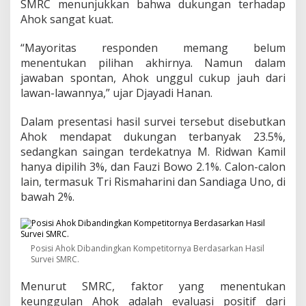
P
SMRC menunjukkan bahwa dukungan terhadap
a
Ahok sangat kuat.
r
a
“Mayoritas responden memang belum
L
menentukan pilihan akhirnya. Namun dalam
a
w
jawaban spontan, Ahok unggul cukup jauh dari
a
lawan-lawannya,” ujar Djayadi Hanan.
n
n
Dalam presentasi hasil survei tersebut disebutkan
y
Ahok mendapat dukungan terbanyak 23.5%,
a
d
sedangkan saingan terdekatnya M. Ridwan Kamil
i
hanya dipilih 3%, dan Fauzi Bowo 2.1%. Calon-calon
D
lain, termasuk Tri Rismaharini dan Sandiaga Uno, di
K
bawah 2%.
I
Posisi Ahok Dibandingkan Kompetitornya Berdasarkan Hasil
Survei SMRC.
Menurut SMRC, faktor yang menentukan
keunggulan Ahok adalah evaluasi positif dari