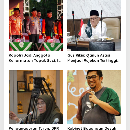
v
i
g
a
t
i
o
Kapolri Jadi Anggota
Gus Kikin: Qanun Asasi
Kehormatan Tapak Suci, Ini
Menjadi Rujukan Tertinggi
n
Pesannya untuk Kader
NU, Melampaui AD/ART
Pengangguran Turun, DPR
Kabinet Bayangan Desak