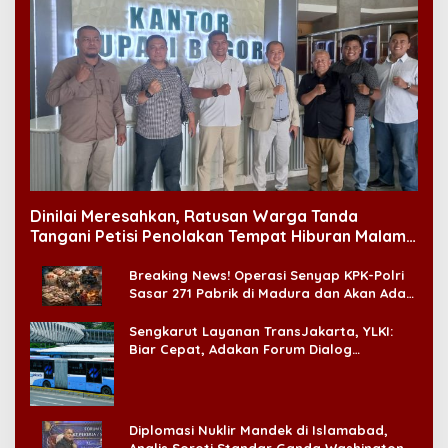
Dinilai Meresahkan, Ratusan Warga Tanda
Tangani Petisi Penolakan Tempat Hiburan Malam
di CitraLand
Breaking News! Operasi Senyap KPK-Polri
Sasar 271 Pabrik di Madura dan Akan Ada
‘Badai Pemeriksaan’
Sengkarut Layanan TransJakarta, YLKI:
Biar Cepat, Adakan Forum Dialog
Konsumen!
Diplomasi Nuklir Mandek di Islamabad,
Analis Soroti Standar Ganda Washington