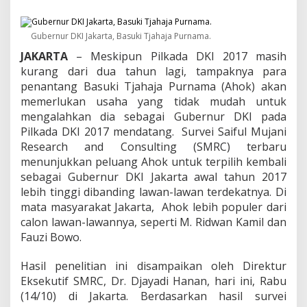
R
C
,
Gubernur DKI Jakarta, Basuki Tjahaja Purnama.
A
h
JAKARTA
– Meskipun Pilkada DKI 2017 masih
o
kurang dari dua tahun lagi, tampaknya para
k
penantang Basuki Tjahaja Purnama (Ahok) akan
U
n
memerlukan usaha yang tidak mudah untuk
g
mengalahkan dia sebagai Gubernur DKI pada
g
Pilkada DKI 2017 mendatang. Survei Saiful Mujani
u
Research and Consulting (SMRC) terbaru
l
menunjukkan peluang Ahok untuk terpilih kembali
D
i
sebagai Gubernur DKI Jakarta awal tahun 2017
b
lebih tinggi dibanding lawan-lawan terdekatnya. Di
a
mata masyarakat Jakarta, Ahok lebih populer dari
n
calon lawan-lawannya, seperti M. Ridwan Kamil dan
d
i
Fauzi Bowo.
n
g
Hasil penelitian ini disampaikan oleh Direktur
k
Eksekutif SMRC, Dr. Djayadi Hanan, hari ini, Rabu
a
(14/10) di Jakarta. Berdasarkan hasil survei
n