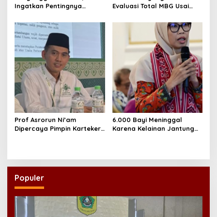
Ingatkan Pentingnya
Evaluasi Total MBG Usai
Menciptakan Pekerjaan
Rentetan Keracunan
yang Layak
Massal
Prof Asrorun Ni’am
6.000 Bayi Meninggal
Dipercaya Pimpin Karteker
Karena Kelainan Jantung
PWNU Jambi, Dinilai Simbol
Bawaan, DPR Desak
Regenerasi Kepemimpinan
Pemerataan Operasi
NU
Jantung Anak
Populer