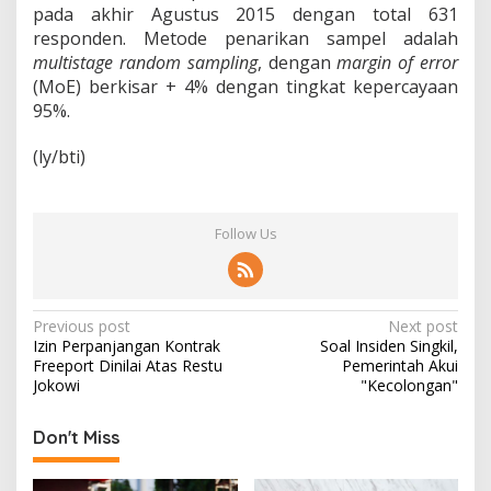
pada akhir Agustus 2015 dengan total 631
responden. Metode penarikan sampel adalah
multistage random sampling
, dengan
margin of error
(MoE) berkisar + 4% dengan tingkat kepercayaan
95%.
(ly/bti)
Follow Us
P
Previous post
Next post
Izin Perpanjangan Kontrak
Soal Insiden Singkil,
o
Freeport Dinilai Atas Restu
Pemerintah Akui
s
Jokowi
"Kecolongan"
t
Don't Miss
n
a