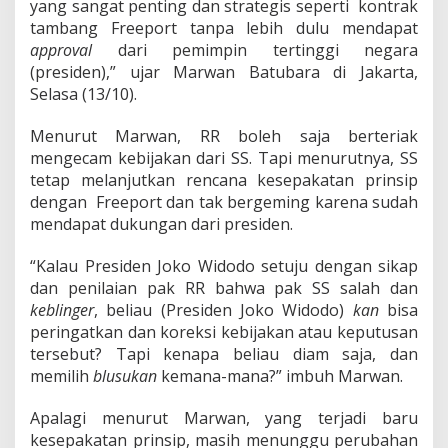
n
yang sangat penting dan strategis seperti kontrak
i
tambang Freeport tanpa lebih dulu mendapat
l
approval
dari pemimpin tertinggi negara
a
(presiden),” ujar Marwan Batubara di Jakarta,
i
Selasa (13/10).
A
t
a
Menurut Marwan, RR boleh saja berteriak
s
mengecam kebijakan dari SS. Tapi menurutnya, SS
R
tetap melanjutkan rencana kesepakatan prinsip
e
dengan Freeport dan tak bergeming karena sudah
s
t
mendapat dukungan dari presiden.
u
J
“Kalau Presiden Joko Widodo setuju dengan sikap
o
dan penilaian pak RR bahwa pak SS salah dan
k
keblinger
, beliau (Presiden Joko Widodo)
o
kan
bisa
w
peringatkan dan koreksi kebijakan atau keputusan
i
tersebut? Tapi kenapa beliau diam saja, dan
memilih
blusukan
kemana-mana?” imbuh Marwan.
Apalagi menurut Marwan, yang terjadi baru
kesepakatan prinsip, masih menunggu perubahan