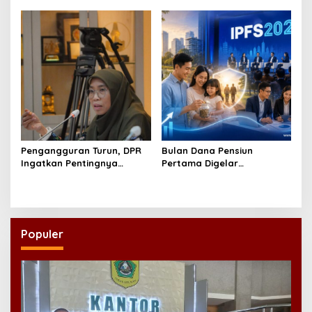
Revisi AD/ART
Pengangguran Turun, DPR
Bulan Dana Pensiun
Ingatkan Pentingnya
Pertama Digelar
Menciptakan Pekerjaan
September, Industri
yang Layak
Perkuat Ekosistem Pensiun
Berkelanjutan
Populer