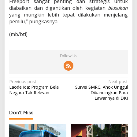
Freeport sangat penting dan strategis untuk
diabaikan dan digantikan oleh kegiatan
blusukan
yang mungkin lebih tepat dilakukan menjelang
pemilu,” pungkasnya.
(mb/bti)
Follow Us
P
Previous post
Next post
Laode Ida: Program Bela
Survei SMRC, Ahok Unggul
o
Negara Tak Relevan
Dibandingkan Para
s
Lawannya di DKI
t
Don't Miss
n
a
v