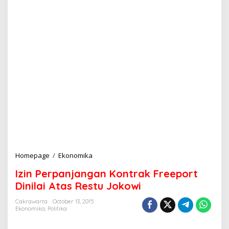
Homepage
/
Ekonomika
I
z
Izin Perpanjangan Kontrak Freeport
i
n
Dinilai Atas Restu Jokowi
P
e
Cakrawarta
October 13, 2015
Ekonomika
,
Politika
r
p