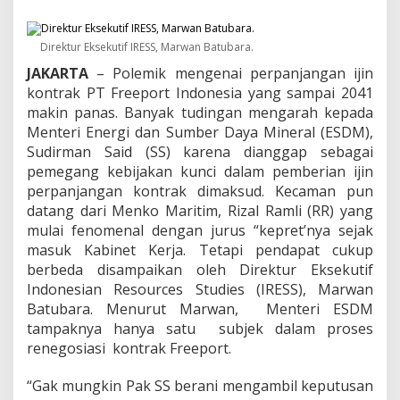
a
n
j
Direktur Eksekutif IRESS, Marwan Batubara.
a
n
JAKARTA
– Polemik mengenai perpanjangan ijin
g
kontrak PT Freeport Indonesia yang sampai 2041
a
makin panas. Banyak tudingan mengarah kepada
n
K
Menteri Energi dan Sumber Daya Mineral (ESDM),
o
Sudirman Said (SS) karena dianggap sebagai
n
pemegang kebijakan kunci dalam pemberian ijin
t
perpanjangan kontrak dimaksud. Kecaman pun
r
datang dari Menko Maritim, Rizal Ramli (RR) yang
a
k
mulai fenomenal dengan jurus “kepret’nya sejak
F
masuk Kabinet Kerja. Tetapi pendapat cukup
r
berbeda disampaikan oleh Direktur Eksekutif
e
Indonesian Resources Studies (IRESS), Marwan
e
p
Batubara. Menurut Marwan, Menteri ESDM
o
tampaknya hanya satu subjek dalam proses
r
renegosiasi kontrak Freeport.
t
D
“Gak mungkin Pak SS berani mengambil keputusan
i