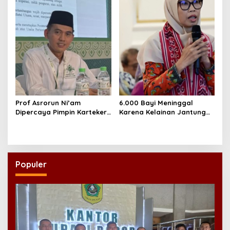
yang Layak
Massal
Prof Asrorun Ni’am
6.000 Bayi Meninggal
Dipercaya Pimpin Karteker
Karena Kelainan Jantung
PWNU Jambi, Dinilai Simbol
Bawaan, DPR Desak
Regenerasi Kepemimpinan
Pemerataan Operasi
NU
Jantung Anak
Populer