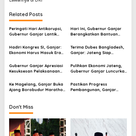
s
t
Related Posts
n
a
Peringati Hari Antikorupsi,
Hari Ini, Gubernur Ganjar
v
Gubernur Ganjar Lantik
Berangkatkan Bantuan
“Agen Antikorupsi Jawa
Relawan dan Logistik Untuk
i
Tengah”
Bencana Semeru Jatim
Hadiri Kongres SI, Ganjar:
Terima Dubes Bangladesh,
g
Ekonomi Harus Masuk Era
Ganjar: Jateng Siap
4.0 Sementara
Bekerjasama!
a
Masyarakatnya Level 5.0!
Gubernur Ganjar Apresiasi
Pulihkan Ekonomi Jateng,
t
Kesuksesan Pelaksanaan
Gubernur Ganjar Luncurkan
i
Borobudur Marathon 2021
“Kredit Lapak” Untuk Emak-
Emak
Ke Magelang, Ganjar Buka
Pastikan Progress
o
Ajang Borobudur Marathon
Pembangunan, Ganjar
n
2021
Kunjungi Proyek Tol
Semarang-Demak Seksi II
Don't Miss