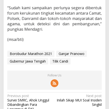
“Sudah kami sampaikan perlunya segera dibentuk
forum kerukunan tingkat kecamatan antara Camat,
Polsek, Danramil dan tokoh-tokoh masyarakat dan
agama, untuk deteksi dini dan pembangunan,”
pungkas Mendagri.
(msa/bti)
Borobudur Marathon 2021
Ganjar Pranowo
Gubernur Jawa Tengah
Tilik Candi
Follow Us
P
Previous post
Next post
Survei SMRC, Ahok Unggul
Inilah Sikap MUI Soal Insiden
o
Dibandingkan Para
Singkil
Lawannya di DKI