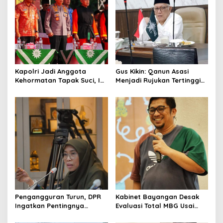
Kapolri Jadi Anggota
Gus Kikin: Qanun Asasi
Kehormatan Tapak Suci, Ini
Menjadi Rujukan Tertinggi
Pesannya untuk Kader
NU, Melampaui AD/ART
Pengangguran Turun, DPR
Kabinet Bayangan Desak
Ingatkan Pentingnya
Evaluasi Total MBG Usai
Menciptakan Pekerjaan
Rentetan Keracunan