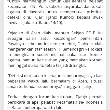
“Untuk membangun komunikasi aantara pejabat
"
K
kecamatan, TNI, Polri, tokoh masyarakat dan tokoh
e
agama di daeerah untuk memperkuat prioritas
c
deteksi dini,” ujar Tjahjo Kumolo kepada awak
o
media di Jakarta, Rabu (14/10).
l
o
n
Kejadian di Aceh diaku mantan Sekjen PDIP itu
g
sebagai salah satu ‘kecolongan’ pemerintah.
a
Pasalnya, sebelum insiden tersebut, Tjahjo sudah
n
mengerahkan staf eselon II Kemendagri ke lokasi.
"
Ia mengklaim sudah melihat bakal dari konflik
agama, namun kerusuhan yang memakan korban
meninggal dunia itu tetap terjadi di Singkil.
“Deteksi dini sudah kelihatan sebenarnya, saya kan
beberapa waktu lalu bermalam di Aceh, situasi
aman terkendali sebenarnya,” sanggah Tjahjo.
Terkait dengan forum kerukunan, Tjahjo pernah
berbicara di apel pejabat Kecamatan se-Indonesia
di Batam beberapa waktu lalu.