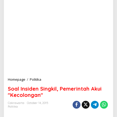
Homepage
/
Politika
S
o
Soal Insiden Singkil, Pemerintah Akui
a
l
"Kecolongan"
I
n
Cakrawarta
October 14, 2015
Politika
s
i