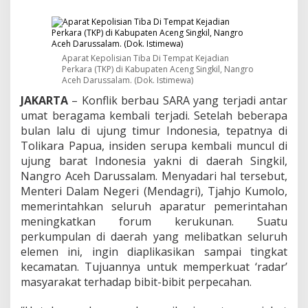
d
e
n
S
i
Aparat Kepolisian Tiba Di Tempat Kejadian
n
Perkara (TKP) di Kabupaten Aceng Singkil, Nangro
g
Aceh Darussalam. (Dok. Istimewa)
k
JAKARTA
– Konflik berbau SARA yang terjadi antar
i
l
umat beragama kembali terjadi. Setelah beberapa
,
bulan lalu di ujung timur Indonesia, tepatnya di
P
Tolikara Papua, insiden serupa kembali muncul di
e
ujung barat Indonesia yakni di daerah Singkil,
m
e
Nangro Aceh Darussalam. Menyadari hal tersebut,
r
Menteri Dalam Negeri (Mendagri), Tjahjo Kumolo,
i
memerintahkan seluruh aparatur pemerintahan
n
meningkatkan forum kerukunan. Suatu
t
perkumpulan di daerah yang melibatkan seluruh
a
h
elemen ini, ingin diaplikasikan sampai tingkat
A
kecamatan. Tujuannya untuk memperkuat ‘radar’
k
masyarakat terhadap bibit-bibit perpecahan.
u
i