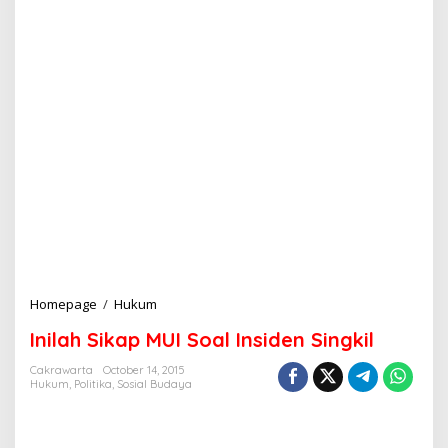
Homepage
/
Hukum
I
n
Inilah Sikap MUI Soal Insiden Singkil
i
l
Cakrawarta
October 14, 2015
a
Hukum
,
Politika
,
Sosial Budaya
h
S
i