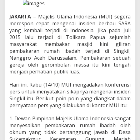
k
a
p
JAKARTA
– Majelis Ulama Indonesia (MUI) segera
M
U
merespon cepat mengenai insiden berbau SARA
I
yang kembali terjadi di Indonesia. Jika pada Juli
S
2015 lalu terjadi di Tolikara Papua sejumlah
o
masyarakat membakar masjid kini giliran
a
pembakaran rumah ibadah terjadi di Singkil,
l
I
Nanggro Aceh Darussalam. Pembakaran sebuah
n
gereja oleh gerombolan massa itu kini tengah
s
menjadi perhatian publik luas.
i
d
Hari ini, Rabu (14/10) MUI mengadakan konferensi
e
n
pers untuk menyatakan sikapnya mengenai insiden
S
Singkil itu. Berikut poin-poin yang diangkat dalam
i
pernyataan pers yang dilakukan di kantor MUI itu:
n
g
1. Dewan Pimpinan Majelis Ulama Indonesia sangat
k
i
menyesalkan pembakaran rumah ibadah oleh
l
oknum yang tidak bertanggung jawab di Desa
Sukamakmur Kecamatan Gunung Meriah