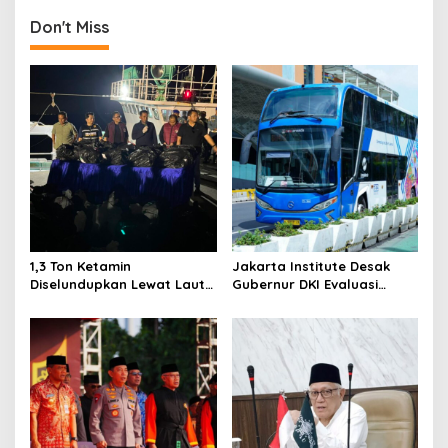
t
Don't Miss
n
a
v
i
g
a
t
i
o
1,3 Ton Ketamin
Jakarta Institute Desak
Diselundupkan Lewat Laut
Gubernur DKI Evaluasi
n
Bintan, Delapan ABK Asing
Transjakarta soal
Ditangkap
Penumpang Diturunkan