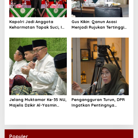
Kapolri Jadi Anggota
Gus Kikin: Qanun Asasi
Kehormatan Tapak Suci, Ini
Menjadi Rujukan Tertinggi
Pesannya untuk Kader
NU, Melampaui AD/ART
Jelang Muktamar Ke-35 NU,
Pengangguran Turun, DPR
Majelis Dzikir Al-Yasmin
Ingatkan Pentingnya
Gelar Doa Bersama untuk
Menciptakan Pekerjaan
Persatuan Bangsa
yang Layak
Populer