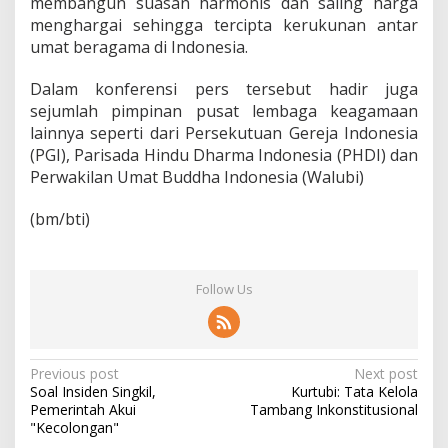
membangun suasan harmonis dan saling harga
menghargai sehingga tercipta kerukunan antar
umat beragama di Indonesia.
Dalam konferensi pers tersebut hadir juga
sejumlah pimpinan pusat lembaga keagamaan
lainnya seperti dari Persekutuan Gereja Indonesia
(PGI), Parisada Hindu Dharma Indonesia (PHDI) dan
Perwakilan Umat Buddha Indonesia (Walubi)
(bm/bti)
Follow Us
P
Previous post
Next post
Soal Insiden Singkil,
Kurtubi: Tata Kelola
o
Pemerintah Akui
Tambang Inkonstitusional
s
"Kecolongan"