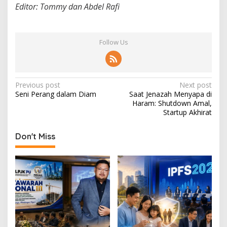
Editor: Tommy dan Abdel Rafi
Follow Us
P
Previous post
Next post
Seni Perang dalam Diam
Saat Jenazah Menyapa di
o
Haram: Shutdown Amal,
s
Startup Akhirat
t
Don't Miss
n
a
v
i
g
a