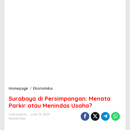
Homepage
/
Ekonomika
S
u
Surabaya di Persimpangan: Menata
r
a
Parkir atau Menindas Usaha?
b
a
Cakrawarta
June 19, 2025
Ekonomika
y
a