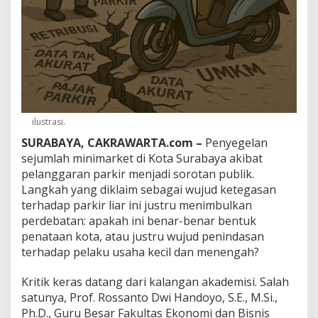
i
r
a
t
a
u
M
e
n
i
ilustrasi.
n
SURABAYA, CAKRAWARTA.com –
Penyegelan
d
a
sejumlah minimarket di Kota Surabaya akibat
s
pelanggaran parkir menjadi sorotan publik.
U
Langkah yang diklaim sebagai wujud ketegasan
s
terhadap parkir liar ini justru menimbulkan
a
h
perdebatan: apakah ini benar-benar bentuk
a
penataan kota, atau justru wujud penindasan
?
terhadap pelaku usaha kecil dan menengah?
Kritik keras datang dari kalangan akademisi. Salah
satunya, Prof. Rossanto Dwi Handoyo, S.E., M.Si.,
Ph.D., Guru Besar Fakultas Ekonomi dan Bisnis