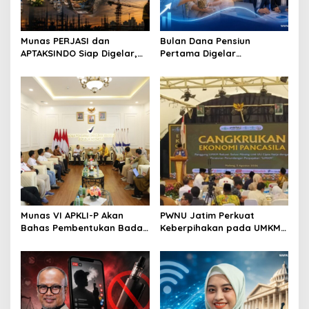
t
i
o
Munas PERJASI dan
Bulan Dana Pensiun
APTAKSINDO Siap Digelar,
Pertama Digelar
n
Bahas Regenerasi hingga
September, Industri
Revisi AD/ART
Perkuat Ekosistem Pensiun
Berkelanjutan
Munas VI APKLI-P Akan
PWNU Jatim Perkuat
Bahas Pembentukan Badan
Keberpihakan pada UMKM
Perekonomian UMKM RI,
Lewat Ekonomi Pancasila
Dinilai Penting Hadapi
Bonus Demografi