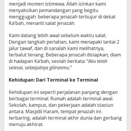
n
menjadi momen istimewa. Allah izinkan kami
A
menyaksikan pemandangan yang begitu
m
menggugah: beberapa jenazah terbujur di dekat
a
l
Ka’bah, menanti salat jenazah.
,
S
Kami datang lebih awal sebelum waktu salat.
t
Dengan langkah perlahan, kami menapaki lantai 2
a
jalur tawaf, dan di sanalah kami melihatnya,
r
t
terbalut tenang. Beberapa jenazah disiapkan, diam
u
di hadapan Ka’bah, seolah berkata: “
Aku telah
p
selesai, selanjutnya giliranmu.
”
A
k
Kehidupan: Dari Terminal ke Terminal
h
i
r
Kehidupan ini seperti perjalanan panjang dengan
a
berbagai terminal. Rumah adalah terminal awal.
t
Sekolah, kampus, dan pekerjaan adalah stasiun
antara. Masjidil Haram, tempat jenazah ini
terbaring, adalah terminal akhir dunia dan gerbang
menuju akhirat.