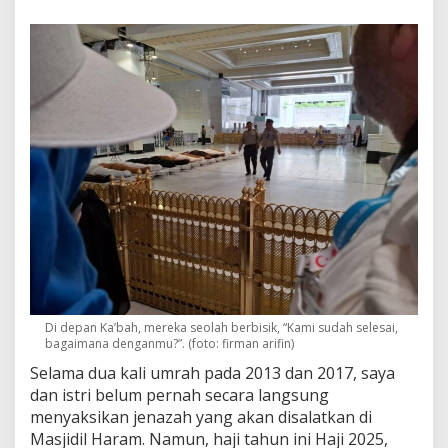
z
a
h
M
e
n
y
a
p
a
d
i
H
a
r
a
m
:
S
Di depan Ka’bah, mereka seolah berbisik, “Kami sudah selesai,
h
bagaimana denganmu?”. (foto: firman arifin)
u
Selama dua kali umrah pada 2013 dan 2017, saya
t
dan istri belum pernah secara langsung
d
o
menyaksikan jenazah yang akan disalatkan di
w
Masjidil Haram. Namun, haji tahun ini Haji 2025,