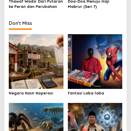
Thawaf Wada: Dari Putaran
Doa-Doa Menuju Haji
n
ke Peran dan Perubahan
Mabrur (Seri 7)
Don't Miss
Negara Kasir Koperasi
Fantasi Laba-laba