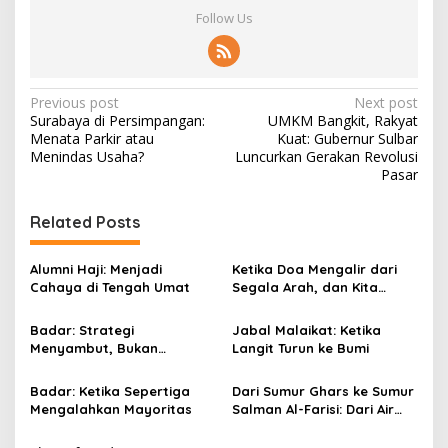
Follow Us
P
Previous post
Next post
Surabaya di Persimpangan:
UMKM Bangkit, Rakyat
o
Menata Parkir atau
Kuat: Gubernur Sulbar
s
Menindas Usaha?
Luncurkan Gerakan Revolusi
Pasar
t
n
Related Posts
a
v
Alumni Haji: Menjadi
Ketika Doa Mengalir dari
Cahaya di Tengah Umat
Segala Arah, dan Kita
i
Pulang dengan Selamat
g
Badar: Strategi
Jabal Malaikat: Ketika
Menyambut, Bukan
Langit Turun ke Bumi
a
Menunggu
t
Badar: Ketika Sepertiga
Dari Sumur Ghars ke Sumur
i
Mengalahkan Mayoritas
Salman Al-Farisi: Dari Air
yang Membasuh hingga Air
o
yang Mengalirkan