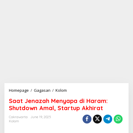
Homepage
/
Gagasan
/
Kolom
S
a
Saat Jenazah Menyapa di Haram:
a
t
Shutdown Amal, Startup Akhirat
J
e
Cakrawarta
June 19, 2025
Kolom
n
a