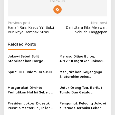
Follow Us
P
Previous post
Next post
Hanafi Rais: Kasus YY, Bukti
Dari Utara Kita Melawan:
o
Buruknya Dampak Miras
Sebuah Tanggapan
s
t
Related Posts
n
Jokowi Sebut Sulit
Merasa Ditipu Bulog,
a
Stabilisasikan Harga
APT2PHI Ingatkan Jokowi
v
Gabah, APT2PHI: Tidak Sulit,
Akan Gagalnya Stabilisasi
Asal Ada Kemauan Serius!
Harga Beras Nasional
Spirit JHT Dalam UU SJSN
Menyaksikan Gayengnya
i
Silaturahim Anies
g
Baswedan Dan Relawan
Kesehatan Indonesia di
a
Masyarakat Diminta
Untuk Orang Tua, Berikut
Rumah Lebak Bulus
Perhatikan Hal Ini Sebelum
Tanda Dan Gejala
t
Membeli Obat
Gangguan Ginjal Akut Pada
i
Anak
Presiden Jokowi Didesak
Pengamat: Peluang Jokowi
Pecat 3 Menteri Ini, Inilah
3 Periode Terbuka Lebar
o
Alasannya