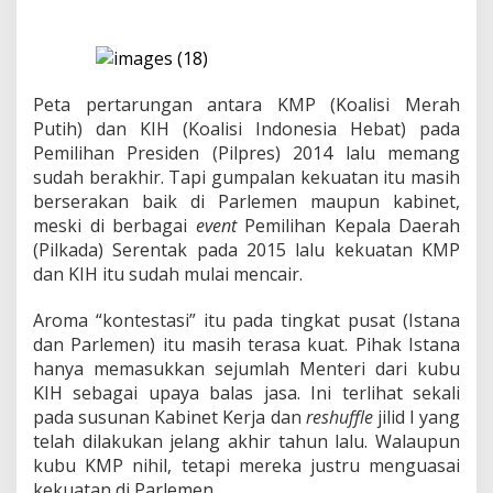
m
a
P
e
t
a
Peta pertarungan antara KMP (Koalisi Merah
P
Putih) dan KIH (Koalisi Indonesia Hebat) pada
o
Pemilihan Presiden (Pilpres) 2014 lalu memang
l
sudah berakhir. Tapi gumpalan kekuatan itu masih
i
t
berserakan baik di Parlemen maupun kabinet,
i
meski di berbagai
event
Pemilihan Kepala Daerah
k
(Pilkada) Serentak pada 2015 lalu kekuatan KMP
B
dan KIH itu sudah mulai mencair.
a
r
u
Aroma “kontestasi” itu pada tingkat pusat (Istana
J
dan Parlemen) itu masih terasa kuat. Pihak Istana
o
hanya memasukkan sejumlah Menteri dari kubu
k
KIH sebagai upaya balas jasa. Ini terlihat sekali
o
pada susunan Kabinet Kerja dan
reshuffle
jilid I yang
w
i
telah dilakukan jelang akhir tahun lalu. Walaupun
kubu KMP nihil, tetapi mereka justru menguasai
kekuatan di Parlemen.