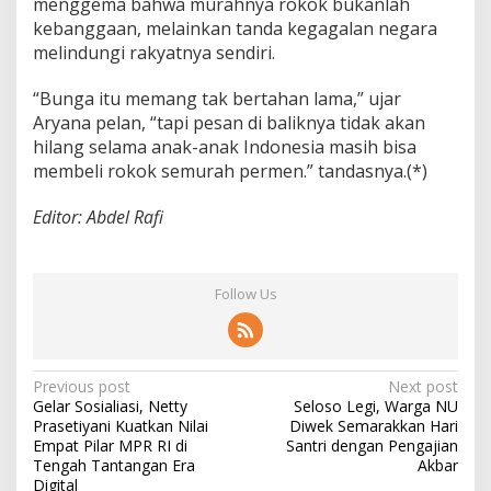
menggema bahwa murahnya rokok bukanlah
kebanggaan, melainkan tanda kegagalan negara
melindungi rakyatnya sendiri.
“Bunga itu memang tak bertahan lama,” ujar
Aryana pelan, “tapi pesan di baliknya tidak akan
hilang selama anak-anak Indonesia masih bisa
membeli rokok semurah permen.” tandasnya.(*)
Editor: Abdel Rafi
Follow Us
P
Previous post
Next post
Gelar Sosialiasi, Netty
Seloso Legi, Warga NU
o
Prasetiyani Kuatkan Nilai
Diwek Semarakkan Hari
s
Empat Pilar MPR RI di
Santri dengan Pengajian
Tengah Tantangan Era
Akbar
t
Digital