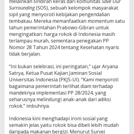
melainkan sindiran keras dari komunitas
Save Our
a
d
Surrounding
(SOS), sebuah kelompok masyarakat
a
sipil yang menyoroti kebijakan pengendalian
n
tembakau. Mereka memanfaatkan momentum satu
R
tahun pemerintahan Prabowo-Gibran untuk
o
mengingatkan: harga rokok di Indonesia masih
k
o
terlampau murah, sementara penegakan PP
k
Nomor 28 Tahun 2024 tentang Kesehatan nyaris
S
tidak berjalan.
e
m
“Ini bukan selebrasi, ini peringatan,” ujar Aryana
u
r
Satrya, Ketua Pusat Kajian Jaminan Sosial
a
Universitas Indonesia (PKJS-UI). “Kami menyoroti
h
bagaimana pemerintah terlihat diam terhadap
P
mandeknya implementasi PP 28/2024, yang
e
r
seharusnya melindungi anak-anak dari adiksi
m
rokok.” imbuhnya.
e
n
Indonesia kini menghadapi ironi sosial yang
semakin jelas yaitu rokok bisa dibeli lebih mudah
daripada makanan bergizi. Menurut Survei