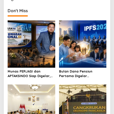
n
Don't Miss
a
v
i
g
a
t
i
o
n
Munas PERJASI dan
Bulan Dana Pensiun
APTAKSINDO Siap Digelar,
Pertama Digelar
Bahas Regenerasi hingga
September, Industri
Revisi AD/ART
Perkuat Ekosistem Pensiun
Berkelanjutan