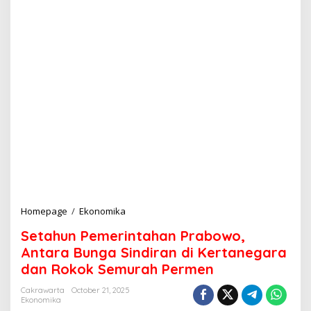
Homepage
/
Ekonomika
S
e
Setahun Pemerintahan Prabowo,
t
a
Antara Bunga Sindiran di Kertanegara
h
dan Rokok Semurah Permen
u
n
Cakrawarta
October 21, 2025
P
Ekonomika