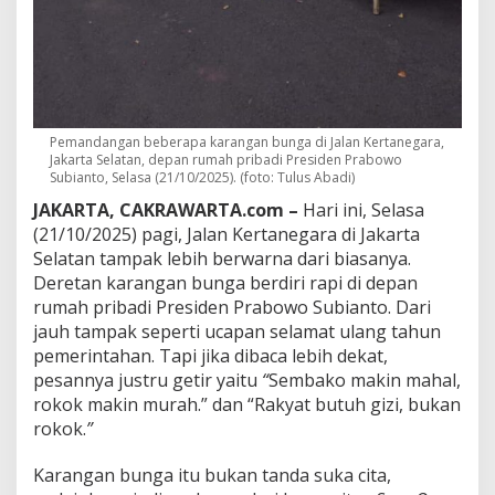
B
u
n
g
a
S
i
n
Pemandangan beberapa karangan bunga di Jalan Kertanegara,
Jakarta Selatan, depan rumah pribadi Presiden Prabowo
d
Subianto, Selasa (21/10/2025). (foto: Tulus Abadi)
i
r
JAKARTA, CAKRAWARTA.com –
Hari ini, Selasa
a
(21/10/2025) pagi, Jalan Kertanegara di Jakarta
n
Selatan tampak lebih berwarna dari biasanya.
d
Deretan karangan bunga berdiri rapi di depan
i
K
rumah pribadi Presiden Prabowo Subianto. Dari
e
jauh tampak seperti ucapan selamat ulang tahun
r
pemerintahan. Tapi jika dibaca lebih dekat,
t
pesannya justru getir yaitu
“
Sembako makin mahal,
a
n
rokok makin murah.” dan “Rakyat butuh gizi, bukan
e
rokok.
”
g
a
Karangan bunga itu bukan tanda suka cita,
r