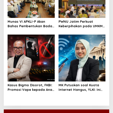
Munas VI APKLI-P Akan
PWNU Jatim Perkuat
Bahas Pembentukan Badan
Keberpihakan pada UMKM
Perekonomian UMKM RI,
Lewat Ekonomi Pancasila
Dinilai Penting Hadapi
Bonus Demografi
Kasus Bigmo Disorot, FKBI:
MK Putuskan soal Kuota
Promosi Vape kepada Anak
Internet Hangus, YLKI: Ini
Berpotensi Masuk Ranah
Kemenangan Konsumen
Pidana