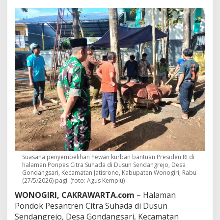
P
r
e
s
i
d
e
n
9
7
0
K
i
l
o
g
r
a
Suasana penyembelihan hewan kurban bantuan Presiden RI di
m
halaman Ponpes Citra Suhada di Dusun Sendangrejo, Desa
D
Gondangsari, Kecamatan Jatisrono, Kabupaten Wonogiri, Rabu
i
(27/5/2026) pagi. (foto: Agus Kemplu)
s
WONOGIRI, CAKRAWARTA.com
– Halaman
e
Pondok Pesantren Citra Suhada di Dusun
m
b
Sendangrejo, Desa Gondangsari, Kecamatan