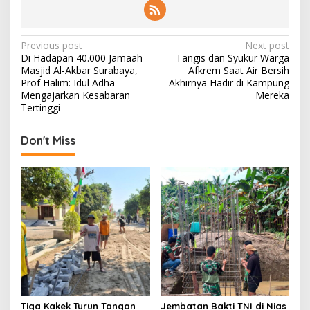
P
Previous post
Next post
Di Hadapan 40.000 Jamaah
Tangis dan Syukur Warga
o
Masjid Al-Akbar Surabaya,
Afkrem Saat Air Bersih
s
Prof Halim: Idul Adha
Akhirnya Hadir di Kampung
Mengajarkan Kesabaran
Mereka
t
Tertinggi
n
Don't Miss
a
v
i
g
a
t
i
o
n
Tiga Kakek Turun Tangan
Jembatan Bakti TNI di Nias