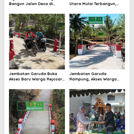
Bangun Jalan Desa di
Utara Mulai Terbangun,
Ponorogo
Akses Tiga Desa Segera
Pulih
Jembatan Garuda Buka
Jembatan Garuda
Akses Baru Warga Rejosari,
Rampung, Akses Warga
Sekolah hingga Distribusi
dan Distribusi Hasil
Hasil Panen Kian Lancar
Pertanian Kian Lancar