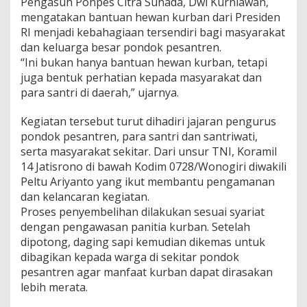
Pengasuh Ponpes Citra Suhada, Dwi Kurniawan,
g
mengatakan bantuan hewan kurban dari Presiden
a
T
RI menjadi kebahagiaan tersendiri bagi masyarakat
u
dan keluarga besar pondok pesantren.
m
“Ini bukan hanya bantuan hewan kurban, tetapi
p
juga bentuk perhatian kepada masyarakat dan
a
para santri di daerah,” ujarnya.
h
R
u
Kegiatan tersebut turut dihadiri jajaran pengurus
a
pondok pesantren, para santri dan santriwati,
h
serta masyarakat sekitar. Dari unsur TNI, Koramil
14 Jatisrono di bawah Kodim 0728/Wonogiri diwakili
Peltu Ariyanto yang ikut membantu pengamanan
dan kelancaran kegiatan.
Proses penyembelihan dilakukan sesuai syariat
dengan pengawasan panitia kurban. Setelah
dipotong, daging sapi kemudian dikemas untuk
dibagikan kepada warga di sekitar pondok
pesantren agar manfaat kurban dapat dirasakan
lebih merata.