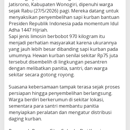
e
Jatisrono, Kabupaten Wonogiri, dipenuhi warga
l
sejak Rabu (27/5/2026) pagi. Mereka datang untuk
i
menyaksikan penyembelihan sapi kurban bantuan
h
d
Presiden Republik Indonesia pada momentum Idul
i
Adha 1447 Hijriah.
P
Sapi jenis limosin berbobot 970 kilogram itu
o
menjadi perhatian masyarakat karena ukurannya
n
yang jauh lebih besar dibanding sapi kurban pada
p
e
umumnya. Hewan kurban senilai sekitar Rp75 juta
s
tersebut disembelih di lingkungan pesantren
J
dengan melibatkan panitia, santri, dan warga
a
sekitar secara gotong royong.
t
i
s
Suasana kebersamaan tampak terasa sejak proses
r
persiapan hingga penyembelihan berlangsung.
o
Warga berdiri berkerumun di sekitar lokasi,
n
sementara para santri membantu panitia
o
,
menyiapkan peralatan dan mengatur distribusi
W
daging kurban.
a
r