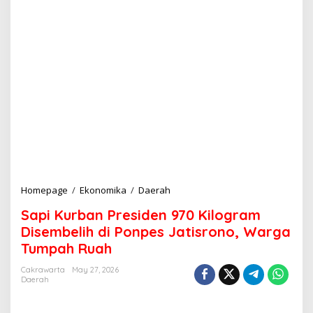
Homepage
/
Ekonomika
/
Daerah
S
a
Sapi Kurban Presiden 970 Kilogram
p
i
Disembelih di Ponpes Jatisrono, Warga
K
Tumpah Ruah
u
r
Cakrawarta
May 27, 2026
b
Daerah
a
n