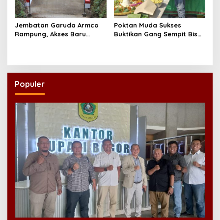
Jembatan Garuda Armco
Poktan Muda Sukses
Rampung, Akses Baru
Buktikan Gang Sempit Bisa
Tegaren-Dermosari Siap
Menjadi Lumbung Pangan
Dongkrak Mobilitas dan
Kota
Ekonomi Warga
Populer