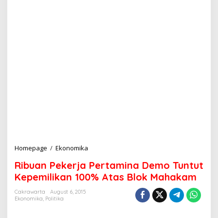
Homepage
/
Ekonomika
R
i
Ribuan Pekerja Pertamina Demo Tuntut
b
u
Kepemilikan 100% Atas Blok Mahakam
a
n
Cakrawarta
August 6, 2015
Ekonomika
,
Politika
P
e