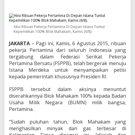
k
e
r
j
a
Aksi Ribuan Pekerja Pertamina Di Depan Istana Tuntut
P
Kepemilikan 100% Blok Mahakam, Kamis (6/8).
e
r
JAKARTA
– Pagi ini, Kamis, 6 Agustus 2015, ribuan
t
a
pekerja Pertamina dari seluruh Indonesia yang
m
tergabung dalam Federasi Serikat Pekerja
i
Pertamina Bersatu (FSPPB), telah bergerak menuju
n
Istana Merdeka untuk menyampaikan petisi
a
kepada pemerintah khususnya Presiden RI.
D
e
m
FSPPB tersebut dalam aksinya menuntut
o
diserahkannya Blok Mahakam 100% kepada Badan
T
Usaha Milik Negara (BUMN) milik bangsa,
u
Pertamina.
n
t
u
“Sudah puluhan tahun, Blok Mahakam yang
t
menghasilkan minyak dan gas terbesar di
K