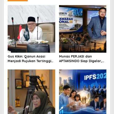
a
a
k
a
v
m
i
g
a
t
i
o
Gus Kikin: Qanun Asasi
Munas PERJASI dan
Menjadi Rujukan Tertinggi
APTAKSINDO Siap Digelar,
n
NU, Melampaui AD/ART
Bahas Regenerasi hingga
Revisi AD/ART