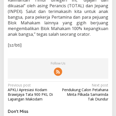
Kalimantan Timur dinegeri ini, “dijajah dan
e
dikuasai” oleh asing Perancis (TOTAL) dan Jepang
p
e
(INPEX). Salut dan terimakasih kita untuk anak
m
bangsa, para pekerja Pertamina dan para pejuang
i
Blok Mahakam lainnya yang gigih berjuang
l
mengembalikan Blok Mahakam 100% kepangkuan
i
k
anak bangsa,” tegas salah seorang orator.
a
n
[sz/bti]
1
0
0
%
Follow Us
A
t
a
s
P
B
Previous post
Next post
l
APKLI Apresiasi Kodam
Pendukung Calon Petahana
o
o
Brawijaya Tata 900 PKL Di
Minta Pilkada Samarinda
k
s
Lapangan Makodam
Tak Diundur
M
t
a
Don't Miss
h
n