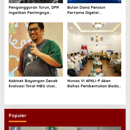
Pengangguran Turun, DPR
Bulan Dana Pensiun
Ingatkan Pentingnya
Pertama Digelar
Menciptakan Pekerjaan
September, Industri
yang Layak
Perkuat Ekosistem Pensiun
Berkelanjutan
Kabinet Bayangan Desak
Munas VI APKLI-P Akan
Evaluasi Total MBG Usai
Bahas Pembentukan Badan
Rentetan Keracunan
Perekonomian UMKM RI,
Massal
Dinilai Penting Hadapi
Bonus Demografi
Populer