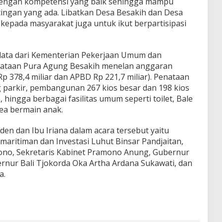
dengan kompetensi yang baik sehingga mampu
ingan yang ada. Libatkan Desa Besakih dan Desa
kepada masyarakat juga untuk ikut berpartisipasi
data dari Kementerian Pekerjaan Umum dan
nataan Pura Agung Besakih menelan anggaran
Rp 378,4 miliar dan APBD Rp 221,7 miliar). Penataan
parkir, pembangunan 267 kios besar dan 198 kios
 hingga berbagai fasilitas umum seperti toilet, Bale
ea bermain anak.
en dan Ibu Iriana dalam acara tersebut yaitu
aritiman dan Investasi Luhut Binsar Pandjaitan,
ono, Sekretaris Kabinet Pramono Anung, Gubernur
ernur Bali Tjokorda Oka Artha Ardana Sukawati, dan
a.