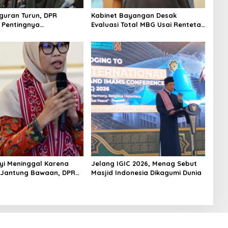
uran Turun, DPR
Kabinet Bayangan Desak
 Pentingnya
Evaluasi Total MBG Usai Rentetan
kan Pekerjaan yang
Keracunan Massal
yi Meninggal Karena
Jelang IGIC 2026, Menag Sebut
 Jantung Bawaan, DPR
Masjid Indonesia Dikagumi Dunia
merataan Operasi
 Anak