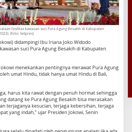
taan fasilitas kawasan suci Pura Agung Besakih di Kabupaten
023). (foto: Setpres)
okowi) didampingi Ibu Iriana Joko Widodo
 kawasan suci Pura Agung Besakih di Kabupaten
 Jokowi menekankan pentingnya merawat Pura Agung
oleh umat Hindu, tidak hanya umat Hindu di Bali,
 jaga, harus kita rawat dengan penuh hormat sehingga
ng datang ke Pura Agung Besakih bisa merasakan
n terjaganya kesucian, terjaga kebersihan, terjaga
pat yang indah,” ujar Presiden Jokowi, Senin
juga selalu dipadati oleh pengunjung apalagi jika ada