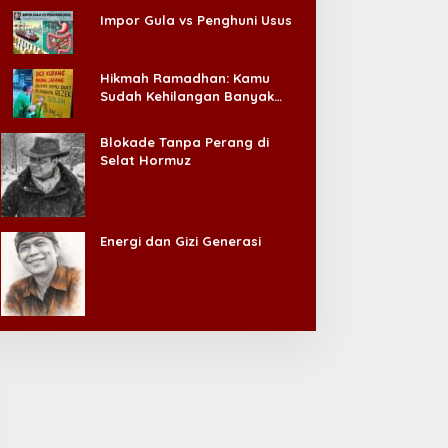
Impor Gula vs Penghuni Usus
Hikmah Ramadhan: Kamu
Sudah Kehilangan Banyak
Hal, Jangan Sampai
Kehilangan Diri Sendiri!
Blokade Tanpa Perang di
Selat Hormuz
Energi dan Gizi Generasi