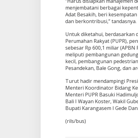
“Harus disiapkan manajemen 
menjembatani berbagai kepent
Adat Besakih, beri kesempatan 
dan berkontribusi,” tandasnya.
Untuk diketahui, berdasarkan 
Perumahan Rakyat (PUPR), pe
sebesar Rp 600,1 miliar (APBN 
meliputi pembangunan gedung 
kecil, pembangunan pedestrian,
Pesandekan, Bale Gong, dan ar
Turut hadir mendampingi Presid
Menteri Koordinator Bidang Kem
Menteri PUPR Basuki Hadimulj
Bali I Wayan Koster, Wakil Gub
Bupati Karangasem I Gede Dan
(rils/bus)