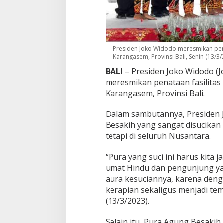
S
u
c
i
P
u
Presiden Joko Widodo meresmikan pena
Karangasem, Provinsi Bali, Senin (13/3/2
r
a
BALI
– Presiden Joko Widodo (J
A
meresmikan penataan fasilitas
g
Karangasem, Provinsi Bali.
u
n
g
Dalam sambutannya, Presiden
B
Besakih yang sangat disucikan 
e
tetapi di seluruh Nusantara.
s
a
“Pura yang suci ini harus kita
k
i
umat Hindu dan pengunjung ya
h
aura kesuciannya, karena denga
,
kerapian sekaligus menjadi tem
P
(13/3/2023).
r
e
s
Selain itu, Pura Agung Besakih 