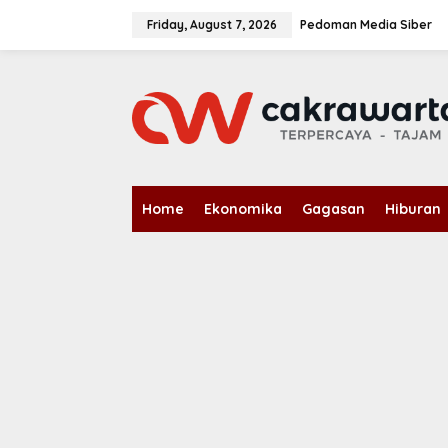
S
k
Friday, August 7, 2026
Pedoman Media Siber
i
p
t
o
c
o
n
t
e
n
Home
Ekonomika
Gagasan
Hiburan
t