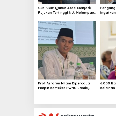
n
Gus Kikin: Qanun Asasi Menjadi
Pengangg
Rujukan Tertinggi NU, Melampaui
Ingatkan
AD/ART
Mencipta
Layak
Prof Asrorun Ni’am Dipercaya
6.000 Ba
Pimpin Karteker PWNU Jambi,
Kelainan
Dinilai Simbol Regenerasi
Desak Pe
Kepemimpinan NU
Jantung