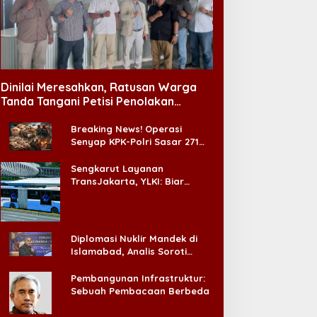
Dinilai Meresahkan, Ratusan Warga
Tanda Tangani Petisi Penolakan
Tempat Hiburan Malam di CitraLand
Breaking News! Operasi
Senyap KPK-Polri Sasar 271
Pabrik di Madura dan Akan
Ada ‘Badai Pemeriksaan’
Sengkarut Layanan
TransJakarta, YLKI: Biar
Cepat, Adakan Forum Dialog
Konsumen!
Diplomasi Nuklir Mandek di
Islamabad, Analis Soroti
Standar Ganda Washington
Pembangunan Infrastruktur:
Sebuah Pembacaan Berbeda