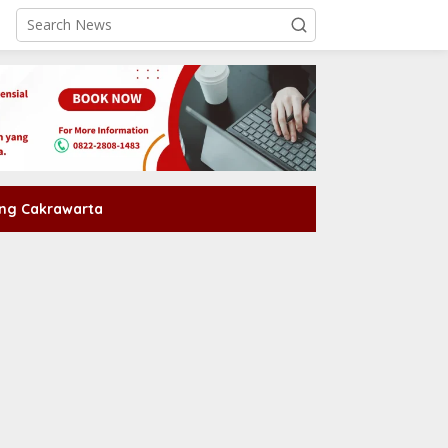
ng Cakrawarta