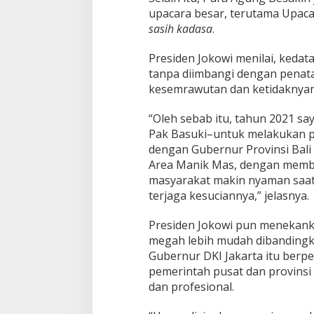
i
upacara besar, terutama Upaca
d
sasih kadasa
.
e
n
Presiden Jokowi menilai, ked
J
o
tanpa diimbangi dengan penat
k
kesemrawutan dan ketidaknya
o
w
“Oleh sebab itu, tahun 2021 s
i
Pak Basuki–untuk melakukan p
:
H
dengan Gubernur Provinsi Bali 
a
Area Manik Mas, dengan memb
r
masyarakat makin nyaman saat
u
terjaga kesuciannya,” jelasnya.
s
K
i
Presiden Jokowi pun menekank
t
megah lebih mudah dibandingk
a
Gubernur DKI Jakarta itu berpe
J
pemerintah pusat dan provinsi 
a
g
dan profesional.
a
!