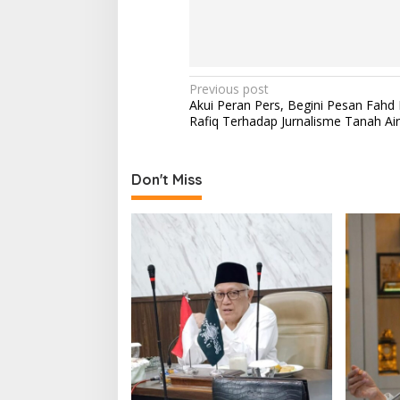
P
Previous post
Akui Peran Pers, Begini Pesan Fahd 
o
Rafiq Terhadap Jurnalisme Tanah Air
s
t
Don't Miss
n
a
v
i
g
a
t
i
o