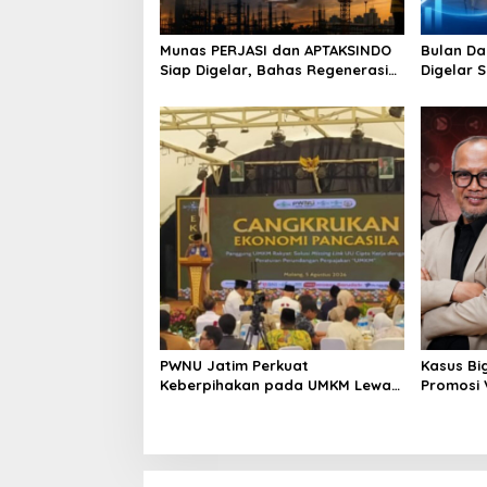
Munas PERJASI dan APTAKSINDO
Bulan Da
Siap Digelar, Bahas Regenerasi
Digelar 
hingga Revisi AD/ART
Perkuat 
Berkelan
PWNU Jatim Perkuat
Kasus Bi
Keberpihakan pada UMKM Lewat
Promosi
Ekonomi Pancasila
Berpoten