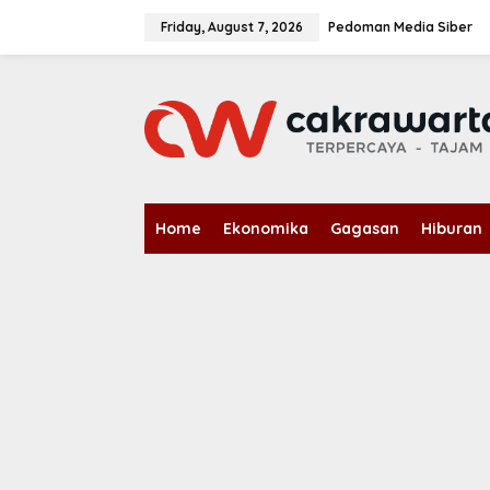
S
k
Friday, August 7, 2026
Pedoman Media Siber
i
p
t
o
c
o
n
t
e
n
Home
Ekonomika
Gagasan
Hiburan
t