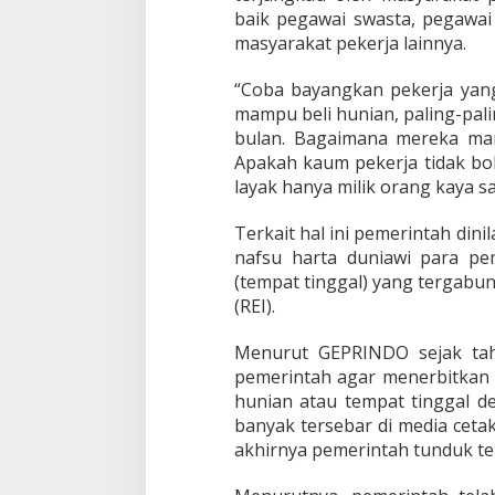
k
baik pegawai swasta, pegawai 
a
masyarakat pekerja lainnya.
i
t
“Coba bayangkan pekerja yang
K
e
mampu beli hunian, paling-pal
p
bulan. Bagaimana mereka mam
e
Apakah kaum pekerja tidak bo
m
layak hanya milik orang kaya s
i
l
i
Terkait hal ini pemerintah di
k
nafsu harta duniawi para pe
a
(tempat tinggal) yang tergabu
n
(REI).
H
u
n
Menurut GEPRINDO sejak tah
i
pemerintah agar menerbitkan 
a
hunian atau tempat tinggal dem
n
banyak tersebar di media ceta
A
s
akhirnya pemerintah tunduk ter
i
n