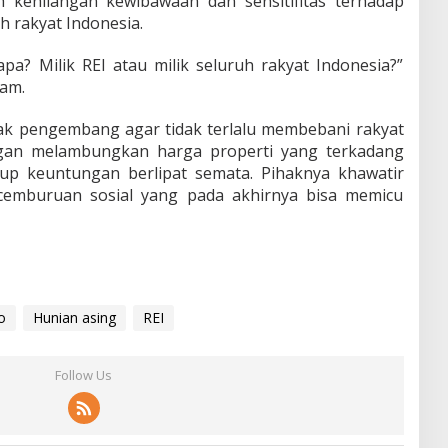
 kehilangan kewibawaan dan sensitifitas terhadap
uh rakyat Indonesia.
apa? Milik REI atau milik seluruh rakyat Indonesia?”
ram.
k pengembang agar tidak terlalu membebani rakyat
ngan melambungkan harga properti yang terkadang
up keuntungan berlipat semata. Pihaknya khawatir
cemburuan sosial yang pada akhirnya bisa memicu
o
Hunian asing
REI
Follow Us