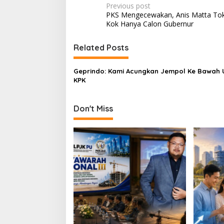
P
Previous post
PKS Mengecewakan, Anis Matta To
o
Kok Hanya Calon Gubernur
s
t
Related Posts
n
Geprindo: Kami Acungkan Jempol Ke Bawah 
a
KPK
v
i
Don't Miss
g
a
t
i
o
n