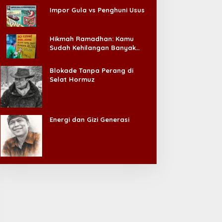
Impor Gula vs Penghuni Usus
Hikmah Ramadhan: Kamu
Sudah Kehilangan Banyak
Hal, Jangan Sampai
Kehilangan Diri Sendiri!
Blokade Tanpa Perang di
Selat Hormuz
Energi dan Gizi Generasi