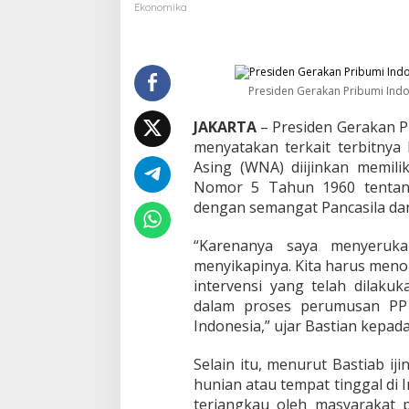
l
Ekonomika
a
i
P
e
n
Presiden Gerakan Pribumi Indo
g
a
JAKARTA
– Presiden Gerakan P
r
menyatakan terkait terbitn
u
Asing (WNA) diijinkan memili
h
Nomor 5 Tahun 1960 tentan
i
P
dengan semangat Pancasila da
e
m
“Karenanya saya menyeruka
e
menyikapinya. Kita harus meno
r
intervensi yang telah dilak
i
n
dalam proses perumusan PP
t
Indonesia,” ujar Bastian kepada
a
h
Selain itu, menurut Bastiab i
T
hunian atau tempat tinggal di 
e
r
terjangkau oleh masyarakat p