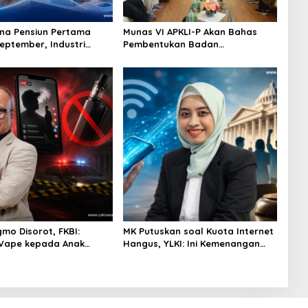
na Pensiun Pertama
Munas VI APKLI-P Akan Bahas
September, Industri
Pembentukan Badan
Ekosistem Pensiun
Perekonomian UMKM RI, Dinilai
jutan
Penting Hadapi Bonus Demografi
gmo Disorot, FKBI:
MK Putuskan soal Kuota Internet
 Vape kepada Anak
Hangus, YLKI: Ini Kemenangan
si Masuk Ranah Pidana
Konsumen