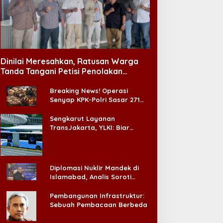
Dinilai Meresahkan, Ratusan Warga
Tanda Tangani Petisi Penolakan
Tempat Hiburan Malam di CitraLand
Breaking News! Operasi
Senyap KPK-Polri Sasar 271
Pabrik di Madura dan Akan
Ada ‘Badai Pemeriksaan’
Sengkarut Layanan
TransJakarta, YLKI: Biar
Cepat, Adakan Forum Dialog
Konsumen!
Diplomasi Nuklir Mandek di
Islamabad, Analis Soroti
Standar Ganda Washington
Pembangunan Infrastruktur:
Sebuah Pembacaan Berbeda