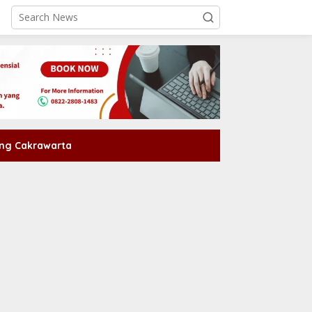
ng Cakrawarta