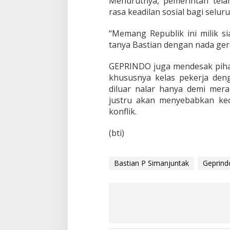
Menurutnya, pemerintah telah
g
rasa keadilan sosial bagi selur
“Memang Republik ini milik si
tanya Bastian dengan nada ge
GEPRINDO juga mendesak piha
khususnya kelas pekerja de
diluar nalar hanya demi mera
justru akan menyebabkan ke
konflik.
(bti)
Bastian P Simanjuntak
Geprind