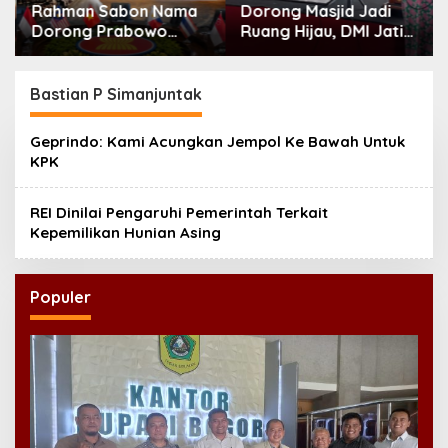
Rahman Sabon Nama
Dorong Masjid Jadi
Dorong Prabowo
Ruang Hijau, DMI Jatim
Perkuat Koordinasi
Tanam 300 Bibit
ASEAN Hadapi Dampak
Alpukat
Perang Iran-Israel
Bastian P Simanjuntak
Geprindo: Kami Acungkan Jempol Ke Bawah Untuk
KPK
REI Dinilai Pengaruhi Pemerintah Terkait
Kepemilikan Hunian Asing
Populer