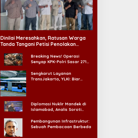
Dinilai Meresahkan, Ratusan Warga
Tanda Tangani Petisi Penolakan
Tempat Hiburan Malam di CitraLand
Breaking News! Operasi
Senyap KPK-Polri Sasar 271
Pabrik di Madura dan Akan
Ada ‘Badai Pemeriksaan’
Sengkarut Layanan
TransJakarta, YLKI: Biar
Cepat, Adakan Forum Dialog
Konsumen!
Diplomasi Nuklir Mandek di
Islamabad, Analis Soroti
Standar Ganda Washington
Pembangunan Infrastruktur:
Sebuah Pembacaan Berbeda