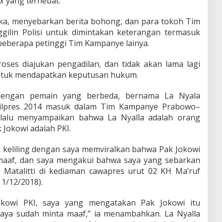
x
yang terhebat.
gka, menyebarkan berita bohong, dan para tokoh Tim
ilin Polisi untuk dimintakan keterangan termasuk
 beberapa petinggi Tim Kampanye lainya.
oses diajukan pengadilan, dan tidak akan lama lagi
 untuk mendapatkan keputusan hukum.
 dengan pemain yang berbeda, bernama La Nyala
 Pilpres 2014 masuk dalam Tim Kampanye Prabowo–
 lalu menyampaikan bahwa La Nyalla adalah orang
Jokowi adalah PKI.
ah keliling dengan saya memviralkan bahwa Pak Jokowi
maaf, dan saya mengakui bahwa saya yang sebarkan
a Matalitti di kediaman cawapres urut 02 KH Ma’ruf
11/12/2018).
kowi PKI, saya yang mengatakan Pak Jokowi itu
saya sudah minta maaf,” ia menambahkan. La Nyalla