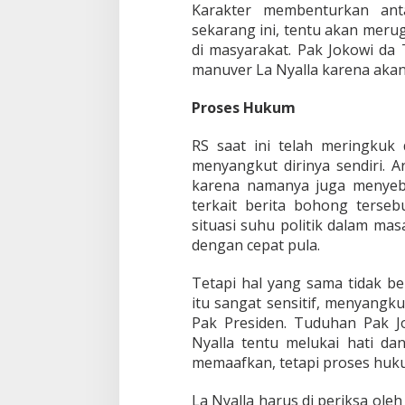
Karakter membenturkan ant
sekarang ini, tentu akan mer
di masyarakat. Pak Jokowi da
manuver La Nyalla karena aka
Proses Hukum
RS saat ini telah meringkuk 
menyangkut dirinya sendiri. A
karena namanya juga menyeb
terkait berita bohong terseb
situasi suhu politik dalam ma
dengan cepat pula.
Tetapi hal yang sama tidak be
itu sangat sensitif, menyangk
Pak Presiden. Tuduhan Pak J
Nyalla tentu melukai hati da
memaafkan, tetapi proses huku
La Nyalla harus di periksa oleh