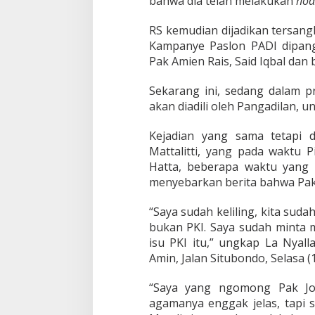
bahwa dia telah melakukan
hoa
RS kemudian dijadikan tersan
Kampanye Paslon PADI dipangg
Pak Amien Rais, Said Iqbal dan
Sekarang ini, sedang dalam pr
akan diadili oleh Pangadilan,
Kejadian yang sama tetapi
Mattalitti, yang pada waktu
Hatta, beberapa waktu yang
menyebarkan berita bahwa Pak 
“Saya sudah keliling, kita sud
bukan PKI. Saya sudah minta 
isu PKI itu,” ungkap La Nyall
Amin, Jalan Situbondo, Selasa (
“Saya yang ngomong Pak Jo
agamanya enggak jelas, tapi 