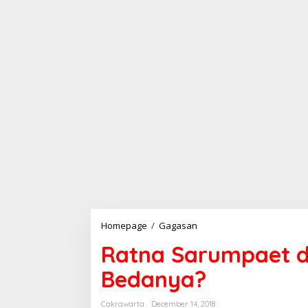
Homepage
/
Gagasan
R
a
Ratna Sarumpaet d
t
n
Bedanya?
a
S
a
Cakrawarta
December 14, 2018