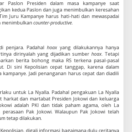
ar Paslon Presiden dalam masa kampanye saat
ugikan kedua Paslon dan juga menimbulkan keresahan
 Tim Juru Kampanye harus hati-hati dan mewaspadai
n menimbulkan
counter-productive
.
di penjara. Padahal
hoax
yang dilakukannya hanya
rtinya dirinyalah yang dijadikan sumber
hoax
. Tetapi
arkan berita bohong maka RS terkena pasal-pasal
ut. Di sini Kepolisian cepat tanggap, karena dalam
sa kampanye. Jadi penanganan harus cepat dan diadili
rlaku untuk La Nyalla. Padahal pengakuan La Nyalla
ut harkat dan martabat Presiden Jokowi dan keluarga
okowi adalah PKI dan tidak paham agama, oleh La
n perasaan Pak Jokowi. Walaupun Pak Jokowi telah
m tetap dilakukan.
 Kepolisian, digali informasi bagaimana dulu ceritanya