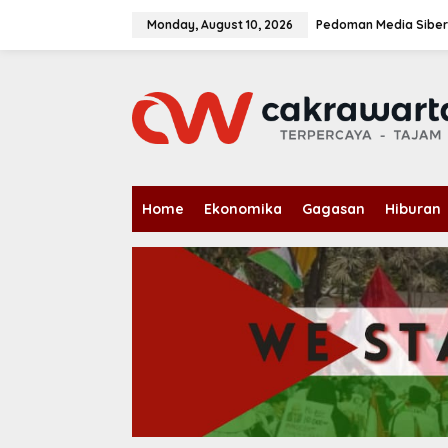
S
k
Monday, August 10, 2026
Pedoman Media Siber
i
p
t
o
c
o
n
t
e
n
Home
Ekonomika
Gagasan
Hiburan
t