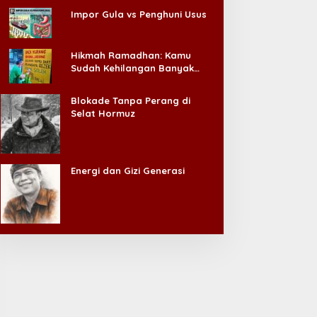
Impor Gula vs Penghuni Usus
Hikmah Ramadhan: Kamu
Sudah Kehilangan Banyak
Hal, Jangan Sampai
Kehilangan Diri Sendiri!
Blokade Tanpa Perang di
Selat Hormuz
Energi dan Gizi Generasi