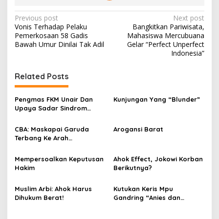
P
Previous post
Next post
Vonis Terhadap Pelaku
Bangkitkan Pariwisata,
o
Pemerkosaan 58 Gadis
Mahasiswa Mercubuana
s
Bawah Umur Dinilai Tak Adil
Gelar “Perfect Unperfect
Indonesia”
t
n
Related Posts
a
v
Pengmas FKM Unair Dan
Kunjungan Yang “Blunder”
Upaya Sadar Sindrom
i
Metabolik
g
CBA: Maskapai Garuda
Arogansi Barat
Terbang Ke Arah
a
Kebangkrutan
t
Mempersoalkan Keputusan
Ahok Effect, Jokowi Korban
i
Hakim
Berikutnya?
o
Muslim Arbi: Ahok Harus
Kutukan Keris Mpu
n
Dihukum Berat!
Gandring “Anies dan
Jokowi”