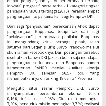
empat penghargaan yakni perencanaan terbaik,
inovatif, progresif, serta terbaik I kategori tingkat
pencapaian MDG’s tertinggi (2015). Peraihan empat
penghargaan itu pertama kali bagi Pemprov DKI.
Dari segi “penyusunan” perencanaan Ahok dapat
penghargaan Bappenas, tetapi tak dari segi
“pelaksanaan” perencanaan, penilaian Bappenas
ini mengundang kritik berbagai pihak, salah
satunya dari Letjen (Purn) Suryo Prabowo melalui
skun laman Facebooknya. Dari postingan tersebut
disebutkan bahwa DKI Jakarta boleh saja mendapat
penghargaan se-Indoneia oleh Bappenas, namun
Kementerian PANRB menilai kualitas kinerja
Pemprov DKI sebesar 58,57 poi. Yang
menempatkannya di ranking 18 dari 34 Provinsi.
Mengutip situs resmi Pemprov DKI, Suryo
menyampaikan, pertumbuhan ekonomi turun
0,16%; inflasi naik 0,95%; Gini rasio meningkat
7,20%; penduduk miskin meningkat 3,72%; realisasi