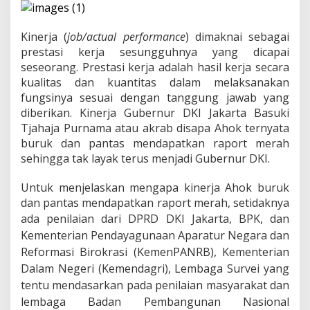
r
a
h
Kinerja (
job/actual performance
) dimaknai sebagai
K
i
prestasi kerja sesungguhnya yang dicapai
n
seseorang. Prestasi kerja adalah hasil kerja secara
e
kualitas dan kuantitas dalam melaksanakan
r
fungsinya sesuai dengan tanggung jawab yang
j
diberikan. Kinerja Gubernur DKI Jakarta Basuki
a
A
Tjahaja Purnama atau akrab disapa Ahok ternyata
h
buruk dan pantas mendapatkan raport merah
o
sehingga tak layak terus menjadi Gubernur DKI.
k
Untuk menjelaskan mengapa kinerja Ahok buruk
dan pantas mendapatkan raport merah, setidaknya
ad
a penilaian dari DPRD DKI Jakarta, BPK, dan
Kementerian Pendayagunaan Aparatur Negara dan
Reformasi Birokrasi (KemenPANRB), Kementerian
Dalam Negeri (Kemendagri), Lembaga Survei yang
tentu mendasarkan pada penilaian masyarakat dan
lembaga Badan Pembangunan Nasional