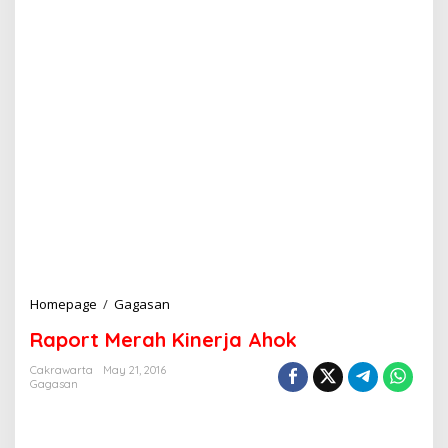
Homepage
/
Gagasan
R
a
Raport Merah Kinerja Ahok
p
o
Cakrawarta
May 21, 2016
r
Gagasan
t
M
e