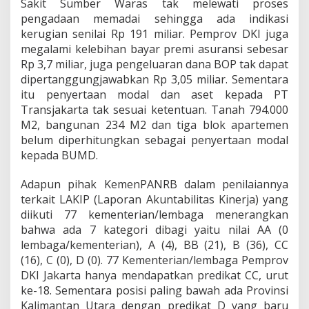
Sakit Sumber Waras tak melewati proses
pengadaan memadai sehingga ada indikasi
kerugian senilai Rp 191 miliar. Pemprov DKI juga
megalami kelebihan bayar premi asuransi sebesar
Rp 3,7 miliar, juga pengeluaran dana BOP tak dapat
dipertanggungjawabkan Rp 3,05 miliar. Sementara
itu penyertaan modal dan aset kepada PT
Transjakarta tak sesuai ketentuan. Tanah 794.000
M2, bangunan 234 M2 dan tiga blok apartemen
belum diperhitungkan sebagai penyertaan modal
kepada BUMD.
Adapun pihak KemenPANRB dalam penilaiannya
terkait LAKIP (Laporan Akuntabilitas Kinerja) yang
diikuti 77 kementerian/lembaga menerangkan
bahwa ada 7 kategori dibagi yaitu nilai AA (0
lembaga/kementerian), A (4), BB (21), B (36), CC
(16), C (0), D (0). 77 Kementerian/lembaga Pemprov
DKI Jakarta hanya mendapatkan predikat CC, urut
ke-18. Sementara posisi paling bawah ada Provinsi
Kalimantan Utara dengan predikat D yang baru