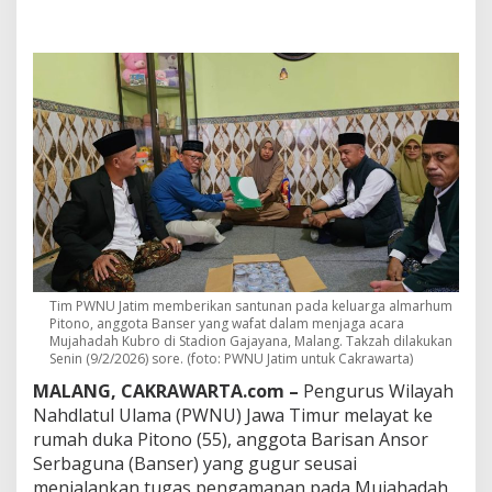
m
M
e
l
a
y
a
t
A
n
g
g
o
t
a
B
Tim PWNU Jatim memberikan santunan pada keluarga almarhum
a
Pitono, anggota Banser yang wafat dalam menjaga acara
n
Mujahadah Kubro di Stadion Gajayana, Malang. Takzah dilakukan
s
Senin (9/2/2026) sore. (foto: PWNU Jatim untuk Cakrawarta)
e
MALANG, CAKRAWARTA.com –
Pengurus Wilayah
r
Nahdlatul Ulama (PWNU) Jawa Timur melayat ke
y
a
rumah duka Pitono (55), anggota Barisan Ansor
n
Serbaguna (Banser) yang gugur seusai
g
menjalankan tugas pengamanan pada Mujahadah