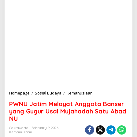
Homepage
/
Sosial Budaya
/
Kemanusiaan
P
W
PWNU Jatim Melayat Anggota Banser
N
U
yang Gugur Usai Mujahadah Satu Abad
J
NU
a
t
Cakrawarta
February 9, 2026
i
Kemanusiaan