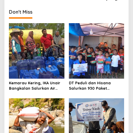
t
n
Don't Miss
a
v
i
g
a
t
i
o
Kemarau Kering, IKA Unair
DT Peduli dan Hisana
n
Bangkalan Salurkan Air
Salurkan 930 Paket
Bersih ke Dua Desa
Makanan bagi Korban
Kebakaran Tallo