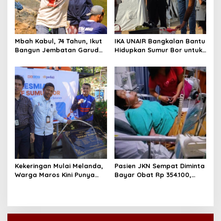
Mbah Kabul, 74 Tahun, Ikut
IKA UNAIR Bangkalan Bantu
Bangun Jembatan Garuda
Hidupkan Sumur Bor untuk
demi Anak Cucu
10.000 Pengungsi Gaza
Kekeringan Mulai Melanda,
Pasien JKN Sempat Diminta
Warga Maros Kini Punya
Bayar Obat Rp 354.100,
Sumber Air Baru
Biaya Dikembalikan Usai
Klarifikasi