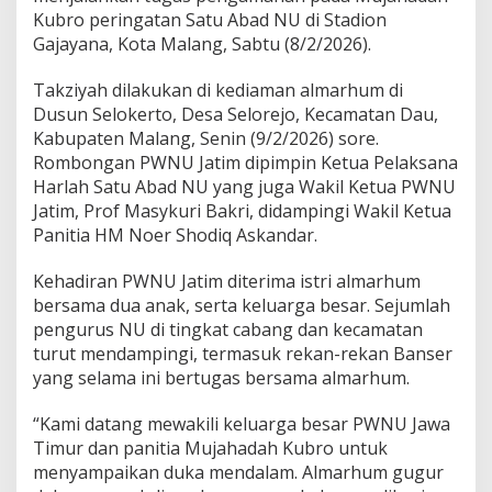
G
Kubro peringatan Satu Abad NU di Stadion
u
g
Gajayana, Kota Malang, Sabtu (8/2/2026).
u
r
Takziyah dilakukan di kediaman almarhum di
U
Dusun Selokerto, Desa Selorejo, Kecamatan Dau,
s
Kabupaten Malang, Senin (9/2/2026) sore.
a
i
Rombongan PWNU Jatim dipimpin Ketua Pelaksana
M
Harlah Satu Abad NU yang juga Wakil Ketua PWNU
u
Jatim, Prof Masykuri Bakri, didampingi Wakil Ketua
j
Panitia HM Noer Shodiq Askandar.
a
h
a
Kehadiran PWNU Jatim diterima istri almarhum
d
bersama dua anak, serta keluarga besar. Sejumlah
a
pengurus NU di tingkat cabang dan kecamatan
h
turut mendampingi, termasuk rekan-rekan Banser
S
yang selama ini bertugas bersama almarhum.
a
t
u
“Kami datang mewakili keluarga besar PWNU Jawa
A
Timur dan panitia Mujahadah Kubro untuk
b
menyampaikan duka mendalam. Almarhum gugur
a