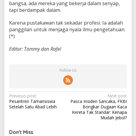
bangsa, ada mereka yang bekerja dalam senyap,
tapi berdampak dalam.
Karena pustakawan tak sekadar profesi. Ia adalah
panggilan untuk menjaga nyala ilmu pengetahuan.
(*)
Editor: Tommy dan Rafel
Follow Us
P
Previous post
Next post
Pesantren Tamansiswa
Pasca Insiden Sancaka, FKBI
o
Setelah Satu Abad Lebih
Bongkar Dugaan Kaca
s
Kereta Tak Standar: Kenapa
Mudah Jebol?
t
n
Don't Miss