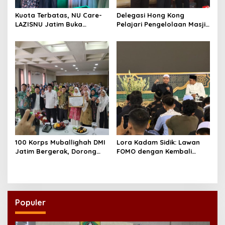
Kuota Terbatas, NU Care-
Delegasi Hong Kong
LAZISNU Jatim Buka
Pelajari Pengelolaan Masjid
Beasiswa Tahfidz 2026
Al-Akbar Surabaya
100 Korps Muballighah DMI
Lora Kadam Sidik: Lawan
Jatim Bergerak, Dorong
FOMO dengan Kembali
Masjid Ramah Anak di
kepada Ahlinya
Seluruh Daerah
Populer