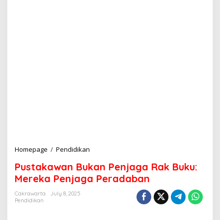
Homepage
/
Pendidikan
P
u
Pustakawan Bukan Penjaga Rak Buku:
s
t
Mereka Penjaga Peradaban
a
k
Cakrawarta
July 8, 2025
Pendidikan
a
w