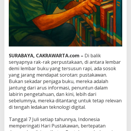
e
k
a
P
e
n
j
a
g
a
P
SURABAYA, CAKRAWARTA.com –
Di balik
e
senyapnya rak-rak perpustakaan, di antara lembar
r
demi lembar buku yang tersusun rapi, ada sosok
a
yang jarang mendapat sorotan: pustakawan.
d
a
Bukan sekadar penjaga buku, mereka adalah
b
jantung dari arus informasi, penuntun dalam
a
labirin pengetahuan, dan kini, lebih dari
n
sebelumnya, mereka ditantang untuk tetap relevan
di tengah ledakan teknologi digital.
Tanggal 7 Juli setiap tahunnya, Indonesia
memperingati Hari Pustakawan, bertepatan