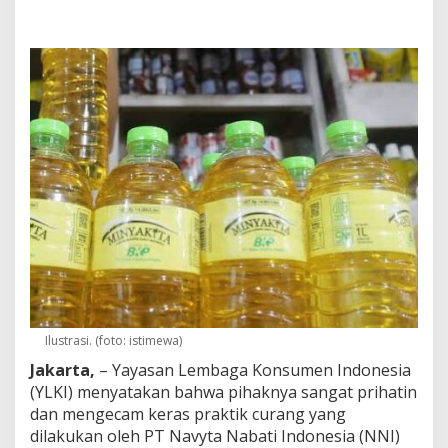
u
r
a
n
g
D
i
s
t
r
i
b
u
s
i
M
i
n
y
Ilustrasi. (foto: istimewa)
a
k
Jakarta,
– Yayasan Lembaga Konsumen Indonesia
i
(YLKI) menyatakan bahwa pihaknya sangat prihatin
t
dan mengecam keras praktik curang yang
a
,
dilakukan oleh PT Navyta Nabati Indonesia (NNI)