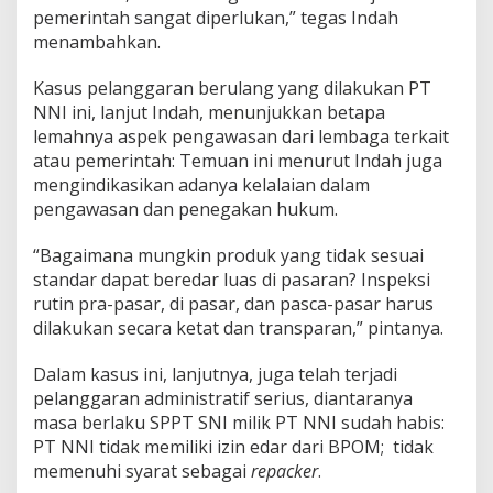
a
pemerintah sangat diperlukan,” tegas Indah
n
menambahkan.
T
i
n
Kasus pelanggaran berulang yang dilakukan PT
d
NNI ini, lanjut Indah, menunjukkan betapa
a
lemahnya aspek pengawasan dari lembaga terkait
k
atau pemerintah: Temuan ini menurut Indah juga
a
n
mengindikasikan adanya kelalaian dalam
T
pengawasan dan penegakan hukum.
e
g
“Bagaimana mungkin produk yang tidak sesuai
a
standar dapat beredar luas di pasaran? Inspeksi
s
!
rutin pra-pasar, di pasar, dan pasca-pasar harus
dilakukan secara ketat dan transparan,” pintanya.
Dalam kasus ini, lanjutnya, juga telah terjadi
pelanggaran administratif serius, diantaranya
masa berlaku SPPT SNI milik PT NNI sudah habis:
PT NNI tidak memiliki izin edar dari BPOM; tidak
memenuhi syarat sebagai
repacker
.