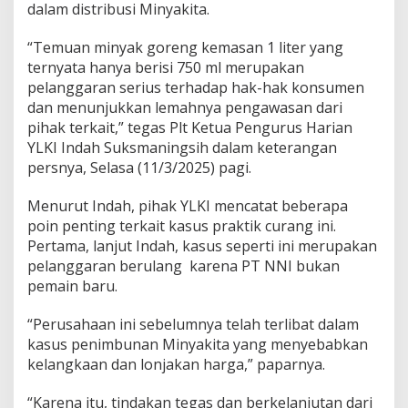
Y
dalam distribusi Minyakita.
L
K
“Temuan minyak goreng kemasan 1 liter yang
I
ternyata hanya berisi 750 ml merupakan
:
P
pelanggaran serius terhadap hak-hak konsumen
e
dan menunjukkan lemahnya pengawasan dari
m
pihak terkait,” tegas Plt Ketua Pengurus Harian
e
YLKI Indah Suksmaningsih dalam keterangan
r
i
persnya, Selasa (11/3/2025) pagi.
n
t
Menurut Indah, pihak YLKI mencatat beberapa
a
poin penting terkait kasus praktik curang ini.
h
Pertama, lanjut Indah, kasus seperti ini merupakan
H
a
pelanggaran berulang karena PT NNI bukan
r
pemain baru.
u
s
“Perusahaan ini sebelumnya telah terlibat dalam
L
kasus penimbunan Minyakita yang menyebabkan
a
k
kelangkaan dan lonjakan harga,” paparnya.
u
k
“Karena itu, tindakan tegas dan berkelanjutan dari