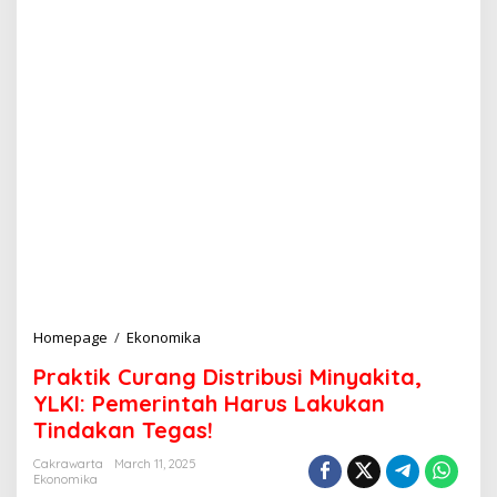
Homepage
/
Ekonomika
P
r
Praktik Curang Distribusi Minyakita,
a
k
YLKI: Pemerintah Harus Lakukan
t
Tindakan Tegas!
i
k
Cakrawarta
March 11, 2025
C
Ekonomika