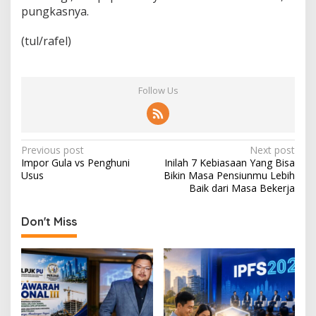
pungkasnya.
(tul/rafel)
Follow Us
P
Previous post
Next post
Impor Gula vs Penghuni
Inilah 7 Kebiasaan Yang Bisa
o
Usus
Bikin Masa Pensiunmu Lebih
s
Baik dari Masa Bekerja
t
Don't Miss
n
a
v
i
g