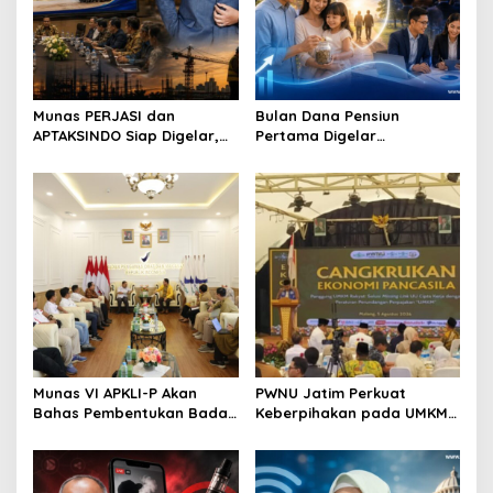
a
t
i
o
Munas PERJASI dan
Bulan Dana Pensiun
APTAKSINDO Siap Digelar,
Pertama Digelar
n
Bahas Regenerasi hingga
September, Industri
Revisi AD/ART
Perkuat Ekosistem Pensiun
Berkelanjutan
Munas VI APKLI-P Akan
PWNU Jatim Perkuat
Bahas Pembentukan Badan
Keberpihakan pada UMKM
Perekonomian UMKM RI,
Lewat Ekonomi Pancasila
Dinilai Penting Hadapi
Bonus Demografi