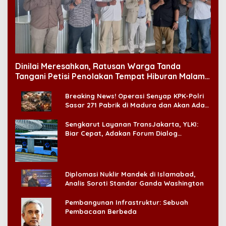
Dinilai Meresahkan, Ratusan Warga Tanda
Tangani Petisi Penolakan Tempat Hiburan Malam
di CitraLand
Breaking News! Operasi Senyap KPK-Polri
Sasar 271 Pabrik di Madura dan Akan Ada
‘Badai Pemeriksaan’
Sengkarut Layanan TransJakarta, YLKI:
Biar Cepat, Adakan Forum Dialog
Konsumen!
Diplomasi Nuklir Mandek di Islamabad,
Analis Soroti Standar Ganda Washington
Pembangunan Infrastruktur: Sebuah
Pembacaan Berbeda